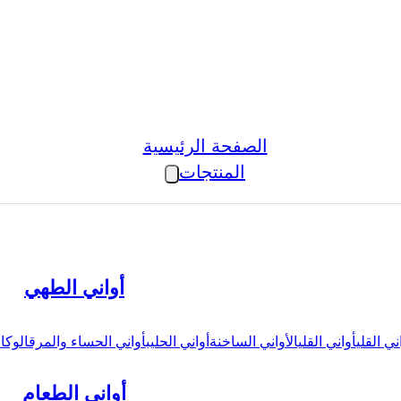
الصفحة الرئيسية
المنتجات
أواني الطهي
ني القلي
أواني القلي
الأواني الساخنة
أواني الحليب
أواني الحساء والمرق
الوكال
أواني الطعام