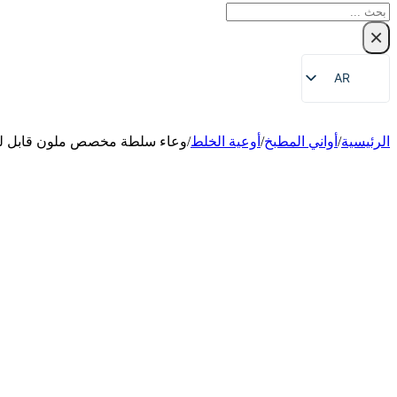
بحث
×
AR
EN
ZH
الرئيسية
/
أواني المطبخ
/
أوعية الخلط
/
وعاء سلطة مخصص ملون قابل لل
FR
DE
RU
ES
PT
JA
KO