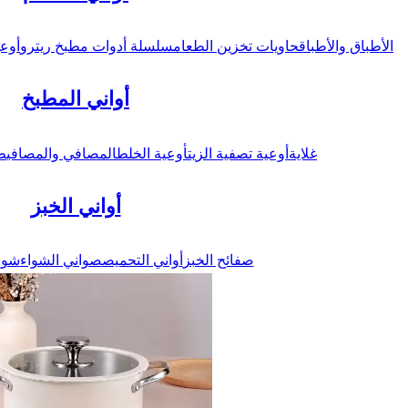
الأطباق والأطباق
حاويات تخزين الطعام
سلسلة أدوات مطبخ ريترو
أوعي
أواني المطبخ
غلاية
أوعية تصفية الزيت
أوعية الخلط
المصافي والمصافي
ط
أواني الخبز
صفائح الخبز
أواني التحميص
صواني الشواء
شوا