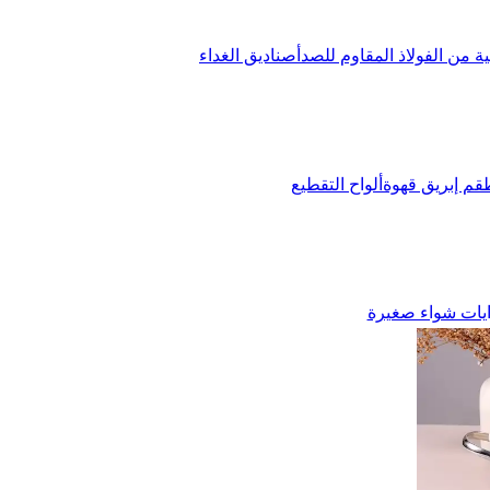
ة من الفولاذ المقاوم للصدأ
صناديق الغداء
قم إبريق قهوة
ألواح التقطيع
يات شواء صغيرة