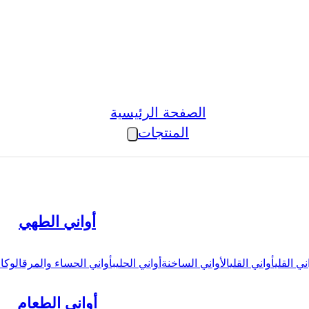
الصفحة الرئيسية
المنتجات
أواني الطهي
ني القلي
أواني القلي
الأواني الساخنة
أواني الحليب
أواني الحساء والمرق
الوكال
أواني الطعام