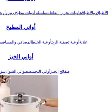
الأطباق والأطباق
حاويات تخزين الطعام
سلسلة أدوات مطبخ ريترو
أوعي
أواني المطبخ
غلاية
أوعية تصفية الزيت
أوعية الخلط
المصافي والمصافي
ط
أواني الخبز
صفائح الخبز
أواني التحميص
صواني الشواء
شوا