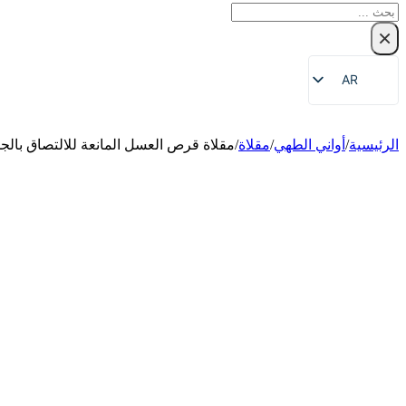
بحث
×
AR
EN
ZH
الرئيسية
/
أواني الطهي
/
مقلاة
/
مقلاة قرص العسل المانعة للالتصاق بالج
FR
DE
RU
ES
PT
JA
KO