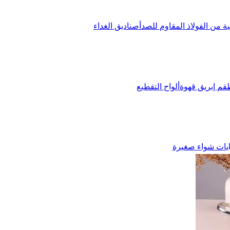
ة من الفولاذ المقاوم للصدأ
صناديق الغداء
قم إبريق قهوة
ألواح التقطيع
يات شواء صغيرة