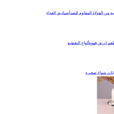
ة من الفولاذ المقاوم للصدأ
صناديق الغداء
قم إبريق قهوة
ألواح التقطيع
يات شواء صغيرة