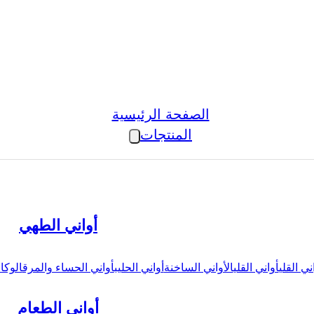
الصفحة الرئيسية
المنتجات
أواني الطهي
ني القلي
أواني القلي
الأواني الساخنة
أواني الحليب
أواني الحساء والمرق
الوكال
أواني الطعام