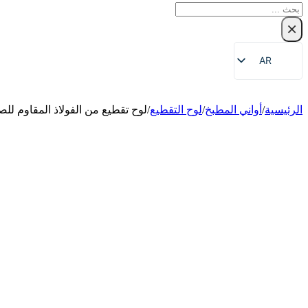
بحث
×
AR
EN
ZH
الرئيسية
/
أواني المطبخ
/
لوح التقطيع
/
لوح تقطيع من الفولاذ المقاوم لل
FR
DE
RU
ES
PT
JA
KO