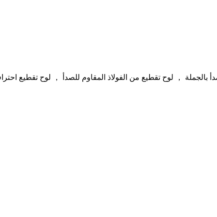
صدأ بالجملة ， لوح تقطيع من الفولاذ المقاوم للصدأ ， لوح تقطيع احت