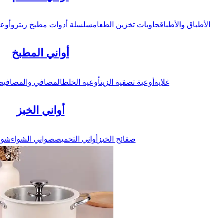
الأطباق والأطباق
حاويات تخزين الطعام
سلسلة أدوات مطبخ ريترو
أوعي
أواني المطبخ
غلاية
أوعية تصفية الزيت
أوعية الخلط
المصافي والمصافي
ط
أواني الخبز
صفائح الخبز
أواني التحميص
صواني الشواء
شوا