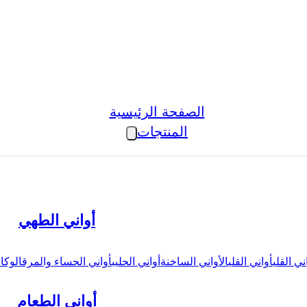
الصفحة الرئيسية
المنتجات
أواني الطهي
ني القلي
أواني القلي
الأواني الساخنة
أواني الحليب
أواني الحساء والمرق
الوكال
أواني الطعام