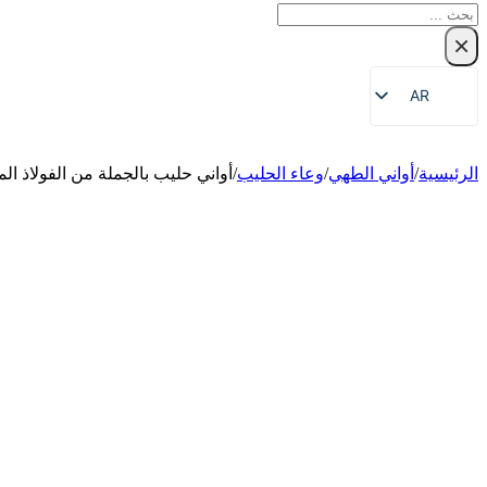
بحث
×
AR
EN
ZH
الرئيسية
/
أواني الطهي
/
وعاء الحليب
/
أواني حليب بالجملة من الفولاذ ا
FR
DE
RU
ES
PT
JA
KO