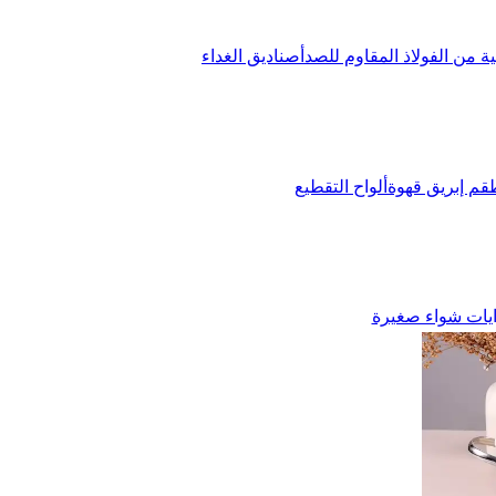
ة من الفولاذ المقاوم للصدأ
صناديق الغداء
قم إبريق قهوة
ألواح التقطيع
يات شواء صغيرة