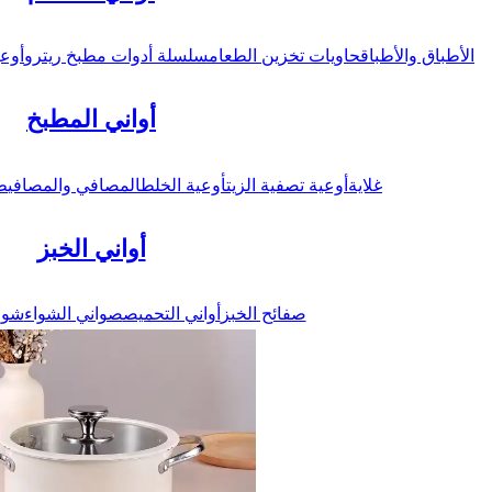
الأطباق والأطباق
حاويات تخزين الطعام
سلسلة أدوات مطبخ ريترو
أوعي
أواني المطبخ
غلاية
أوعية تصفية الزيت
أوعية الخلط
المصافي والمصافي
ط
أواني الخبز
صفائح الخبز
أواني التحميص
صواني الشواء
شوا