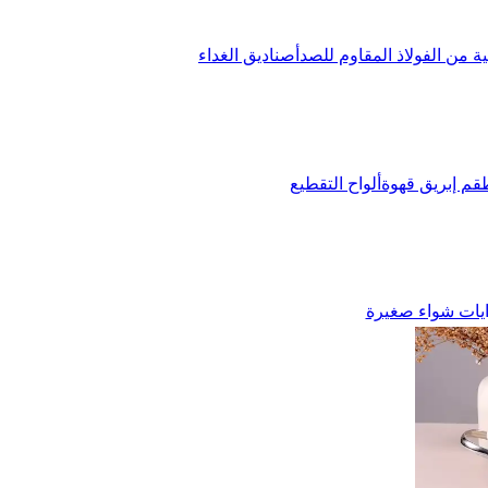
ة من الفولاذ المقاوم للصدأ
صناديق الغداء
قم إبريق قهوة
ألواح التقطيع
يات شواء صغيرة