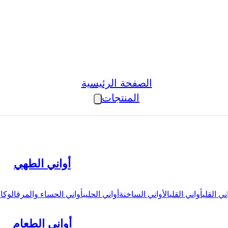
الصفحة الرئيسية
المنتجات
أواني الطهي
ني القلي
أواني القلي
الأواني الساخنة
أواني الحليب
أواني الحساء والمرق
الوكال
أواني الطعام