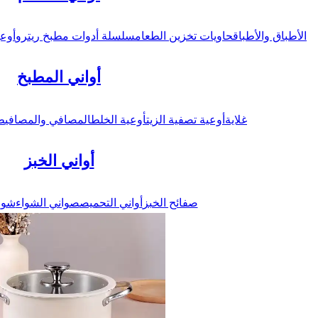
الأطباق والأطباق
حاويات تخزين الطعام
سلسلة أدوات مطبخ ريترو
أوعي
أواني المطبخ
غلاية
أوعية تصفية الزيت
أوعية الخلط
المصافي والمصافي
ط
أواني الخبز
صفائح الخبز
أواني التحميص
صواني الشواء
شوا