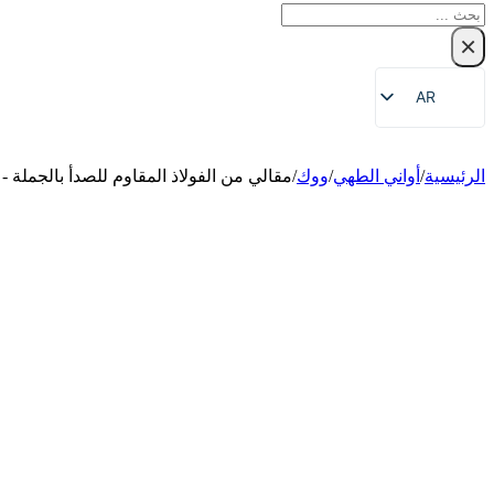
بحث
×
AR
EN
ZH
الرئيسية
/
أواني الطهي
/
ووك
/
مقالي من الفولاذ المقاوم للصدأ بالجملة - 
FR
DE
RU
ES
PT
JA
KO