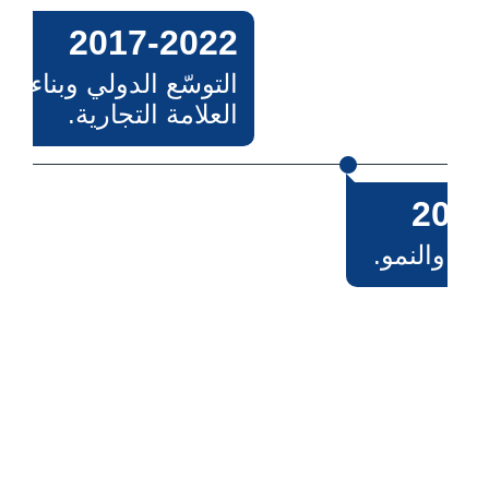
2017-2022
التوسّع الدولي وبناء
العلامة التجارية.
200
ع والنمو.