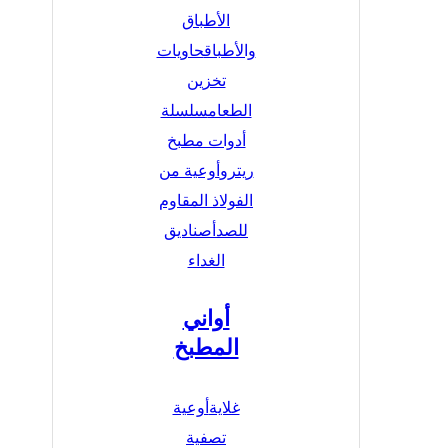
الأطباق
والأطباق
حاويات
تخزين
الطعام
سلسلة
أدوات مطبخ
ريترو
أوعية من
الفولاذ المقاوم
للصدأ
صناديق
الغداء
أواني
المطبخ
غلاية
أوعية
تصفية