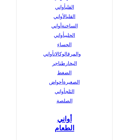
القلي
أواني
القلي
الأواني
الساخنة
أواني
الحليب
أواني
الحساء
والمرق
الوكالات
أواني
البخار
طناجر
الضغط
الصغيرة
أحواض
الثلج
أواني
الصلصة
أواني
الطعام