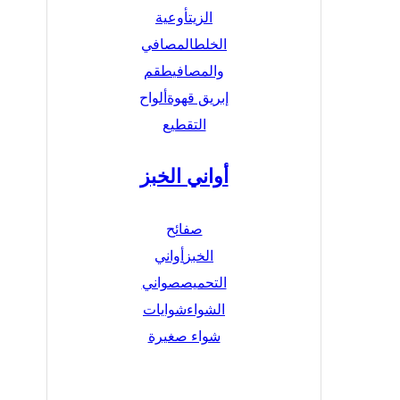
الزيت
أوعية
الخلط
المصافي
والمصافي
طقم
إبريق قهوة
ألواح
التقطيع
أواني الخبز
صفائح
الخبز
أواني
التحميص
صواني
الشواء
شوايات
شواء صغيرة