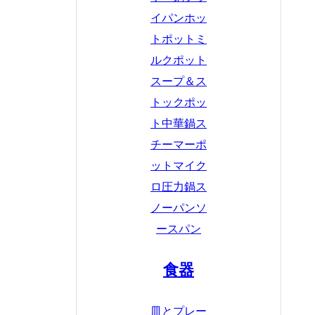
イパン
ホッ
トポット
ミ
ルクポット
スープ＆ス
トックポッ
ト
中華鍋
ス
チーマーポ
ット
マイク
ロ圧力鍋
ス
ノーパン
ソ
ースパン
食器
皿とプレー