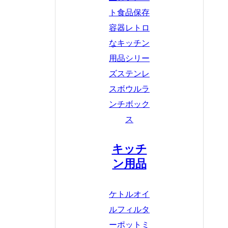
ト
食品保存
容器
レトロ
なキッチン
用品シリー
ズ
ステンレ
スボウル
ラ
ンチボック
ス
キッチ
ン用品
ケトル
オイ
ルフィルタ
ーポット
ミ