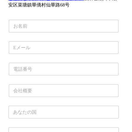
安区菜塘鎮華僑村仙華路68号