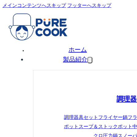
メインコンテンツへスキップ
フッターへスキップ
ホーム
製品紹介
調理器
調理器具セット
フライヤー鍋
フ
ポット
スープ＆ストックポット
クロ圧力鍋
スノー