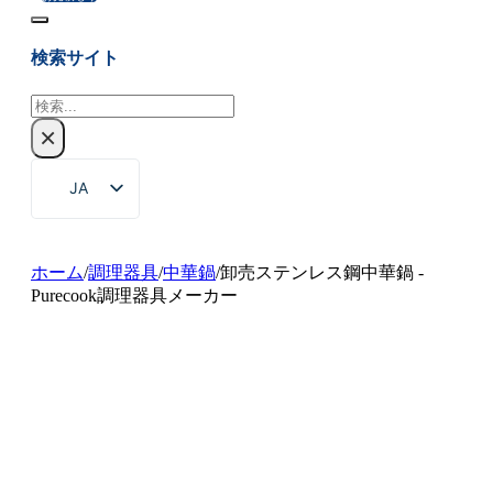
検索サイト
検
索
×
JA
EN
ZH
ホーム
/
調理器具
/
中華鍋
/
卸売ステンレス鋼中華鍋 -
Purecook調理器具メーカー
FR
DE
RU
ES
PT
AR