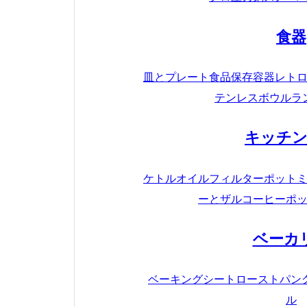
食器
皿とプレート
食品保存容器
レト
テンレスボウル
ラ
キッチン
ケトル
オイルフィルターポット
ーとザル
コーヒーポ
ベーカ
ベーキングシート
ローストパン
ル