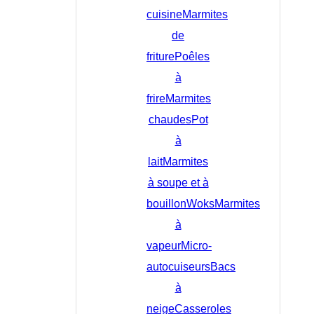
cuisine
Marmites
de
friture
Poêles
à
frire
Marmites
chaudes
Pot
à
lait
Marmites
à soupe et à
bouillon
Woks
Marmites
à
vapeur
Micro-
autocuiseurs
Bacs
à
neige
Casseroles