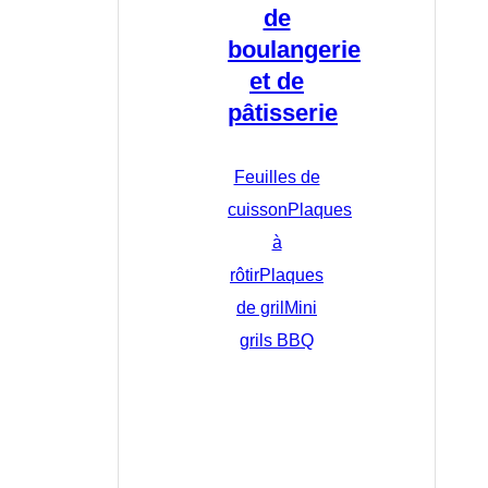
de
boulangerie
et de
pâtisserie
Feuilles de
cuisson
Plaques
à
rôtir
Plaques
de gril
Mini
grils BBQ