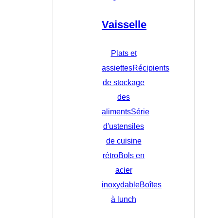
Vaisselle
Plats et
assiettes
Récipients
de stockage
des
aliments
Série
d'ustensiles
de cuisine
rétro
Bols en
acier
inoxydable
Boîtes
à lunch