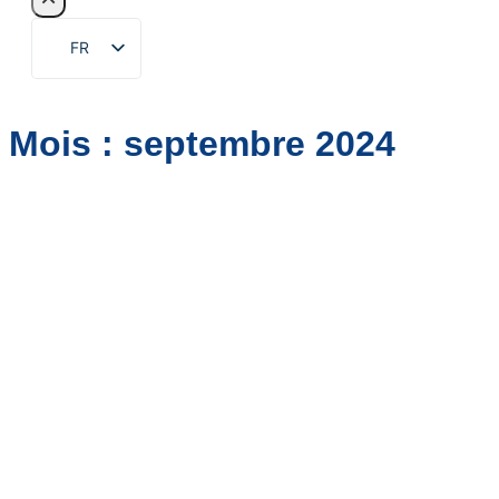
FR
EN
ZH
Mois :
septembre 2024
DE
RU
ES
PT
AR
JA
KO