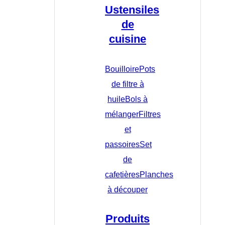
Ustensiles
de
cuisine
Bouilloire
Pots
de filtre à
huile
Bols à
mélanger
Filtres
et
passoires
Set
de
cafetières
Planches
à découper
Produits