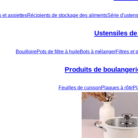
s et assiettes
Récipients de stockage des aliments
Série d'ustens
Ustensiles de
Bouilloire
Pots de filtre à huile
Bols à mélanger
Filtres et
Produits de boulangerie
Feuilles de cuisson
Plaques à rôtir
Pl