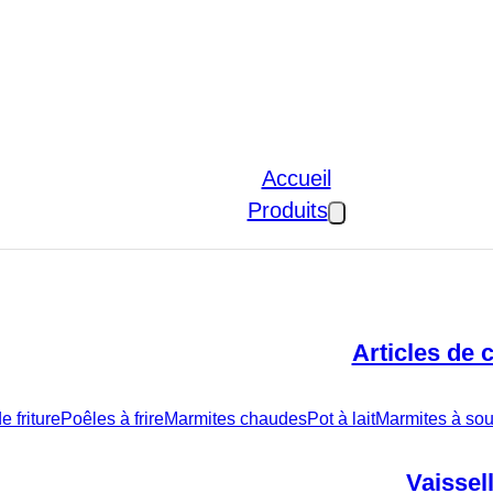
Accueil
Produits
Articles de 
 friture
Poêles à frire
Marmites chaudes
Pot à lait
Marmites à sou
Vaissel