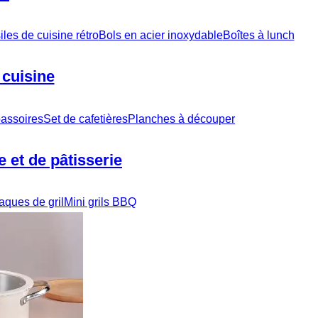
iles de cuisine rétro
Bols en acier inoxydable
Boîtes à lunch
 cuisine
 passoires
Set de cafetières
Planches à découper
 et de pâtisserie
aques de gril
Mini grils BBQ