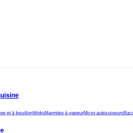
cuisine
pe et à bouillon
Woks
Marmites à vapeur
Micro-autocuiseurs
Bacs
le