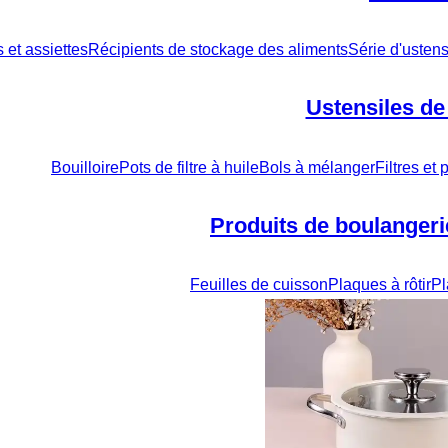
s et assiettes
Récipients de stockage des aliments
Série d'ustens
Ustensiles de
Bouilloire
Pots de filtre à huile
Bols à mélanger
Filtres et
Produits de boulangerie
Feuilles de cuisson
Plaques à rôtir
Pl