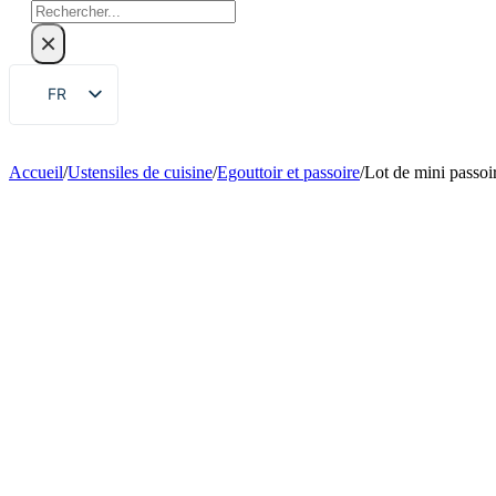
Rechercher
×
FR
EN
ZH
Accueil
/
Ustensiles de cuisine
/
Egouttoir et passoire
/
Lot de mini passoir
DE
RU
ES
PT
AR
JA
KO