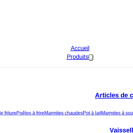
Accueil
Produits
Articles de 
 friture
Poêles à frire
Marmites chaudes
Pot à lait
Marmites à sou
Vaissel