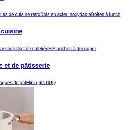
iles de cuisine rétro
Bols en acier inoxydable
Boîtes à lunch
 cuisine
 passoires
Set de cafetières
Planches à découper
 et de pâtisserie
aques de gril
Mini grils BBQ