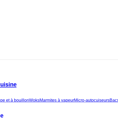
cuisine
pe et à bouillon
Woks
Marmites à vapeur
Micro-autocuiseurs
Bacs
le