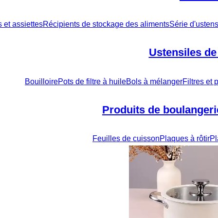
s et assiettes
Récipients de stockage des aliments
Série d'ustens
Ustensiles de
Bouilloire
Pots de filtre à huile
Bols à mélanger
Filtres et
Produits de boulangerie
Feuilles de cuisson
Plaques à rôtir
Pl