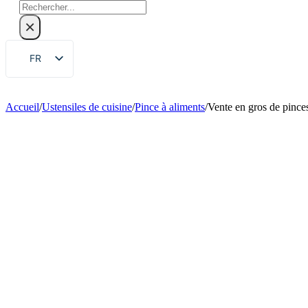
Rechercher
×
FR
EN
ZH
Accueil
/
Ustensiles de cuisine
/
Pince à aliments
/
Vente en gros de pinces
DE
RU
ES
PT
AR
JA
KO