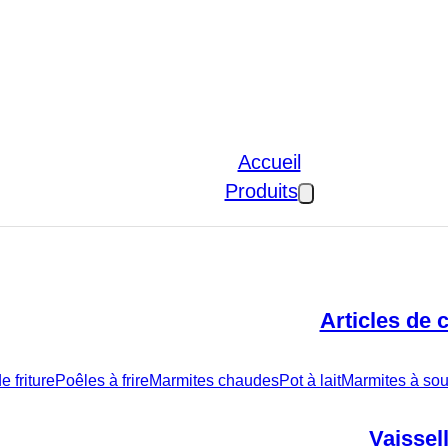
Accueil
Produits
Articles de 
 friture
Poêles à frire
Marmites chaudes
Pot à lait
Marmites à sou
Vaissel