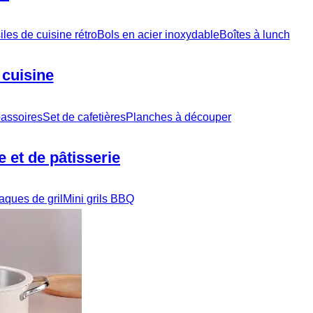
iles de cuisine rétro
Bols en acier inoxydable
Boîtes à lunch
 cuisine
 passoires
Set de cafetières
Planches à découper
 et de pâtisserie
aques de gril
Mini grils BBQ