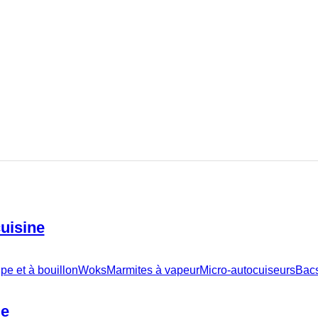
cuisine
pe et à bouillon
Woks
Marmites à vapeur
Micro-autocuiseurs
Bacs
le