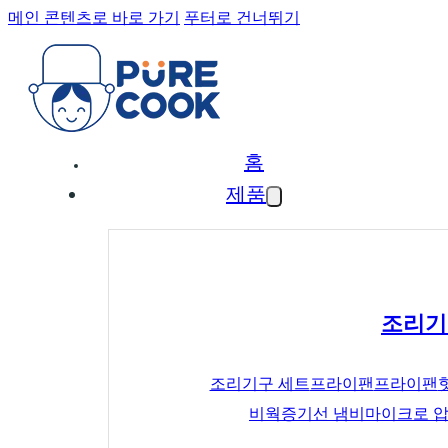
메인 콘텐츠로 바로 가기
푸터로 건너뛰기
홈
제품
조리기
조리기구 세트
프라이팬
프라이팬
비
웍
증기선 냄비
마이크로 