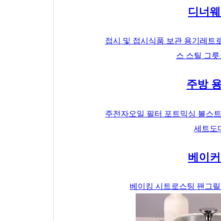
디너웨
접시 및 접시
식품 보관 용기
레트로
스 스틸 그릇
주방 
주전자
오일 필터 포트
믹싱 볼
스트
세트
도
베이커
베이킹 시트
로스팅 팬
그릴