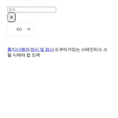
검
색
×
KO
EN
ZH
홈
/
디너웨어
/
접시 및 접시
/
소쿠리가있는 스테인리스 스
틸 시에라 컵 도매
FR
DE
RU
ES
PT
AR
JA