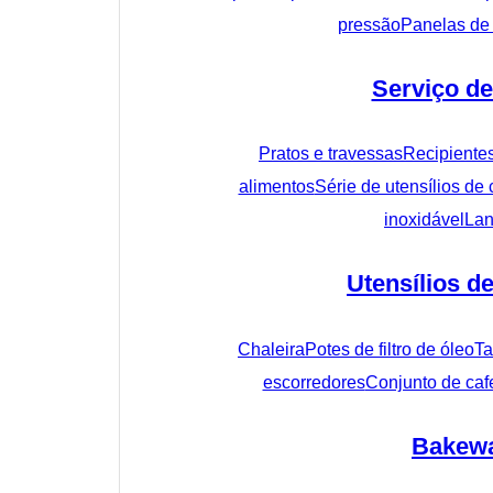
pressão
Panelas de
Serviço de
Pratos e travessas
Recipiente
alimentos
Série de utensílios de 
inoxidável
Lan
Utensílios d
Chaleira
Potes de filtro de óleo
Ta
escorredores
Conjunto de cafe
Bakew