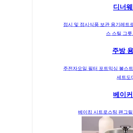
디너웨
접시 및 접시
식품 보관 용기
레트로
스 스틸 그릇
주방 
주전자
오일 필터 포트
믹싱 볼
스트
세트
도
베이커
베이킹 시트
로스팅 팬
그릴