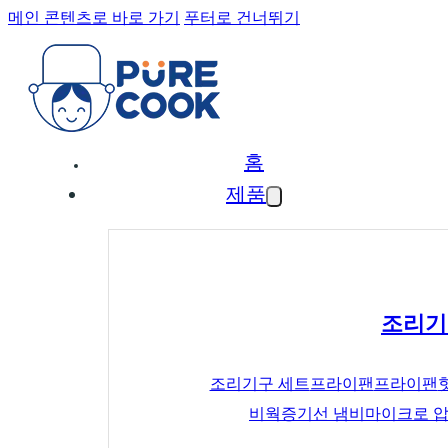
메인 콘텐츠로 바로 가기
푸터로 건너뛰기
홈
제품
조리기
조리기구 세트
프라이팬
프라이팬
비
웍
증기선 냄비
마이크로 