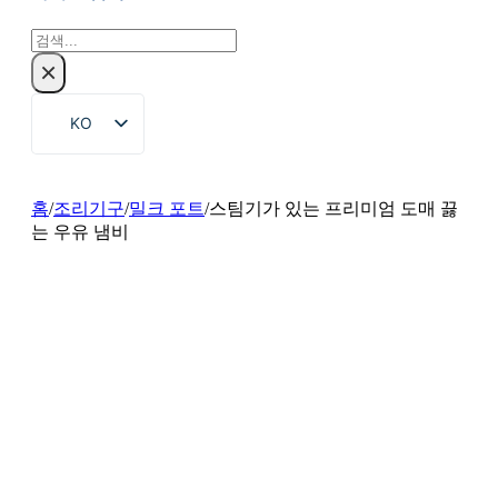
검
색
×
KO
EN
ZH
홈
/
조리기구
/
밀크 포트
/
스팀기가 있는 프리미엄 도매 끓
는 우유 냄비
FR
DE
RU
ES
PT
AR
JA