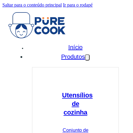
Saltar para o conteúdo principal
Ir para o rodapé
Início
Produtos
Utensílios
de
cozinha
Conjunto de