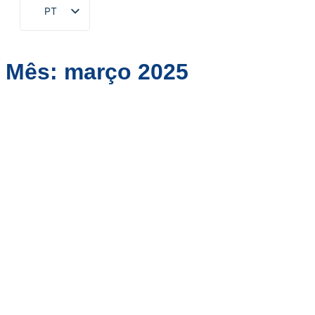
PT
EN
ZH
Mês:
março 2025
FR
DE
RU
ES
AR
JA
KO