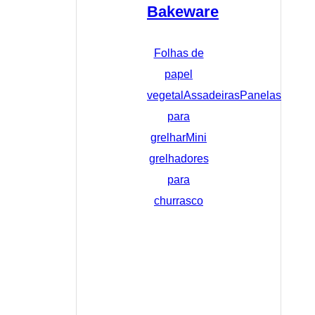
Bakeware
Folhas de
papel
vegetal
Assadeiras
Panelas
para
grelhar
Mini
grelhadores
para
churrasco