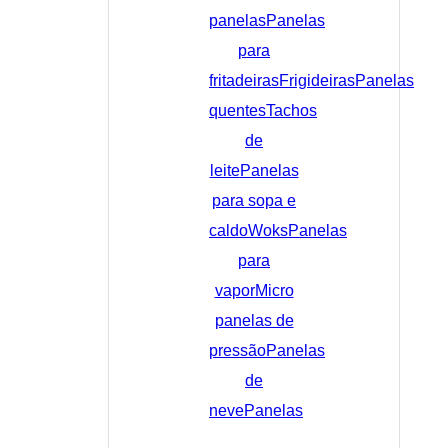
panelas
Panelas
para
fritadeiras
Frigideiras
Panelas
quentes
Tachos
de
leite
Panelas
para sopa e
caldo
Woks
Panelas
para
vapor
Micro
panelas de
pressão
Panelas
de
neve
Panelas