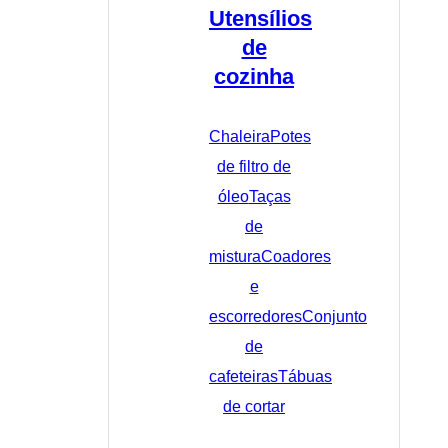
Utensílios
de
cozinha
Chaleira
Potes
de filtro de
óleo
Taças
de
mistura
Coadores
e
escorredores
Conjunto
de
cafeteiras
Tábuas
de cortar