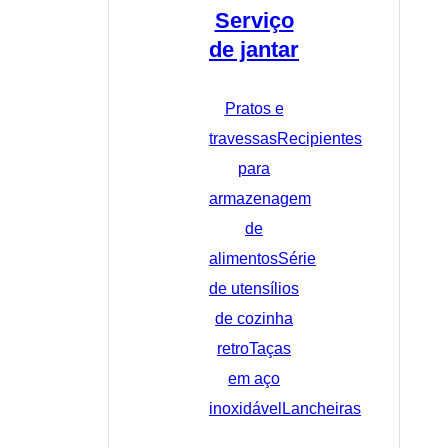
Serviço
de jantar
Pratos e
travessas
Recipientes
para
armazenagem
de
alimentos
Série
de utensílios
de cozinha
retro
Taças
em aço
inoxidável
Lancheiras