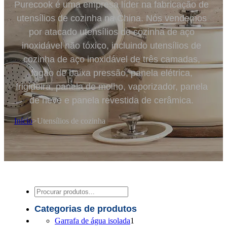
Purecook é uma empresa líder na fabricação de
utensílios de cozinha na China. Nós vendemos
por atacado utensílios de cozinha de aço
inoxidável não tóxico, incluindo utensílios de
cozinha de aço inoxidável de três camadas,
fogão de baixa pressão, panela elétrica,
frigideira, panela de molho, vaporizador, panela
de neve e panela revestida de cerâmica.
Início
>
Utensílios de cozinha
Pesquisar
Categorias de produtos
1
Garrafa de água isolada
1