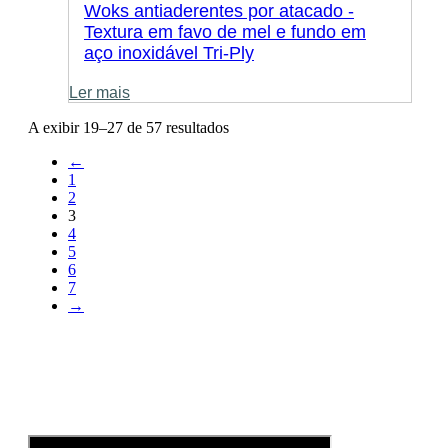
Woks antiaderentes por atacado -
Textura em favo de mel e fundo em
aço inoxidável Tri-Ply
Ler mais
A exibir 19–27 de 57 resultados
←
1
2
3
4
5
6
7
→