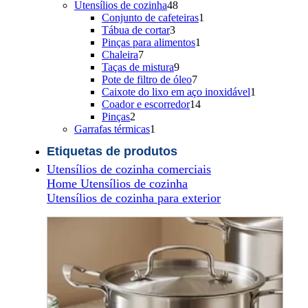
48
produtos
Utensílios de cozinha
48
produtos
1
Conjunto de cafeteiras
1
3
produto
Tábua de cortar
3
produtos
1
Pinças para alimentos
1
7
produto
Chaleira
7
produtos
9
Taças de mistura
9
produtos
7
Pote de filtro de óleo
7
produtos
1
Caixote do lixo em aço inoxidável
1
14
produto
Coador e escorredor
14
2
produtos
Pinças
2
produtos
1
Garrafas térmicas
1
produto
Etiquetas de produtos
Utensílios de cozinha comerciais
Home Utensílios de cozinha
Utensílios de cozinha para exterior