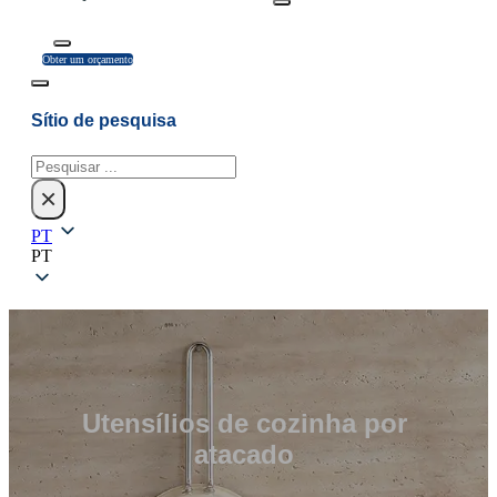
Obter um orçamento
Sítio de pesquisa
Pesquisar
×
PT
PT
Utensílios de cozinha por
atacado