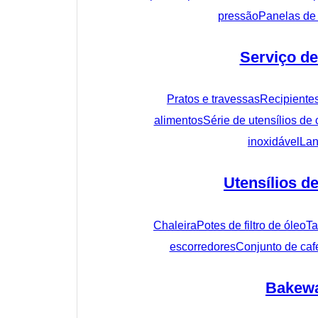
pressão
Panelas de
Serviço de
Pratos e travessas
Recipiente
alimentos
Série de utensílios de 
inoxidável
Lan
Utensílios d
Chaleira
Potes de filtro de óleo
Ta
escorredores
Conjunto de cafe
Bakew