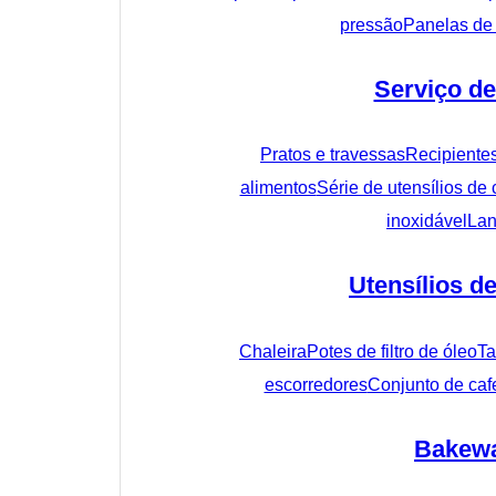
pressão
Panelas de
Serviço de
Pratos e travessas
Recipiente
alimentos
Série de utensílios de 
inoxidável
Lan
Utensílios d
Chaleira
Potes de filtro de óleo
Ta
escorredores
Conjunto de cafe
Bakew