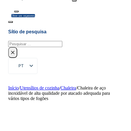
Obter um orçamento
Sítio de pesquisa
Pesquisar
×
PT
EN
ZH
Início
/
Utensílios de cozinha
/
Chaleira
/
Chaleira de aço
inoxidável de alta qualidade por atacado adequada para
FR
vários tipos de fogões
DE
RU
ES