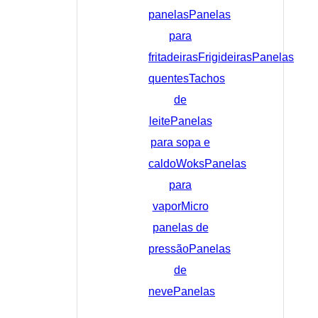
panelas
Panelas
para
fritadeiras
Frigideiras
Panelas
quentes
Tachos
de
leite
Panelas
para sopa e
caldo
Woks
Panelas
para
vapor
Micro
panelas de
pressão
Panelas
de
neve
Panelas