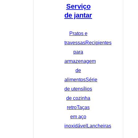
Serviço
de jantar
Pratos e
travessas
Recipientes
para
armazenagem
de
alimentos
Série
de utensílios
de cozinha
retro
Taças
em aço
inoxidável
Lancheiras