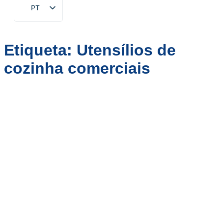
PT
EN
ZH
Etiqueta:
Utensílios de
FR
cozinha comerciais
DE
RU
ES
AR
JA
KO