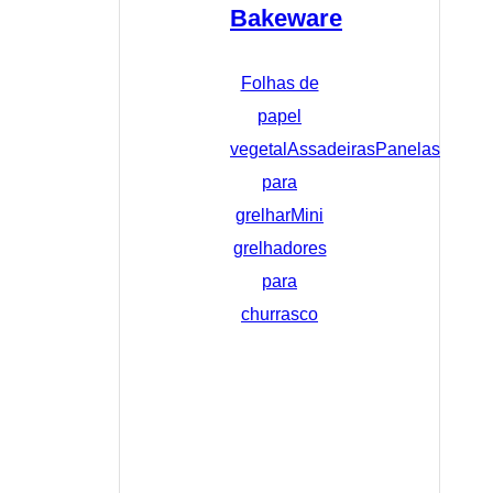
Bakeware
Folhas de
papel
vegetal
Assadeiras
Panelas
para
grelhar
Mini
grelhadores
para
churrasco