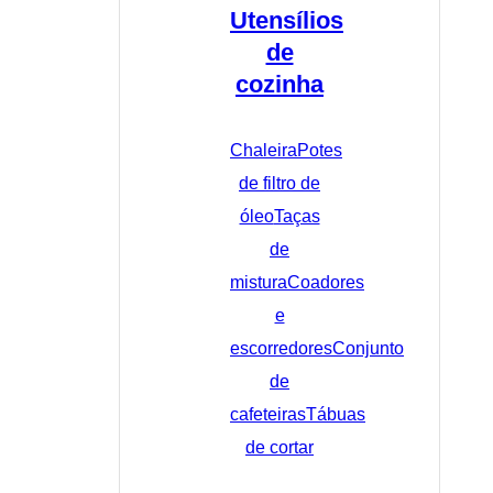
Utensílios
de
cozinha
Chaleira
Potes
de filtro de
óleo
Taças
de
mistura
Coadores
e
escorredores
Conjunto
de
cafeteiras
Tábuas
de cortar