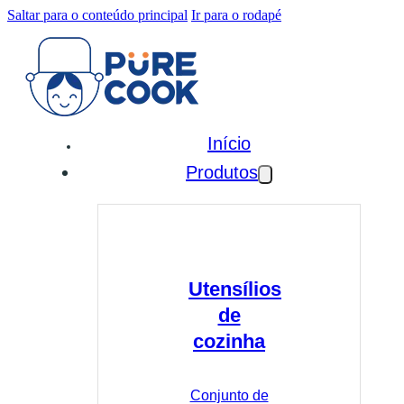
Saltar para o conteúdo principal
Ir para o rodapé
Início
Produtos
Utensílios
de
cozinha
Conjunto de