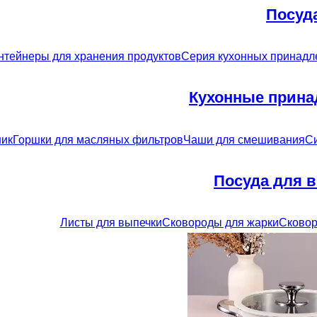
Посуд
нтейнеры для хранения продуктов
Серия кухонных принадле
Кухонные прина
ик
Горшки для масляных фильтров
Чаши для смешивания
Си
Посуда для 
Листы для выпечки
Сковороды для жарки
Сковор