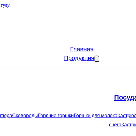
итулу
Главная
Продукция
Посуд
итюра
Сковороды
Горячие горшки
Горшки для молока
Кастрюл
снега
Кастр