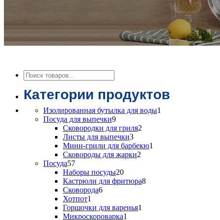
Поиск
Категории продуктов
1
Изолированная бутылка для воды
1
9
товар
Посуда для выпечки
9
товаров
2
Сковородки для гриля
2
3
товара
Листы для выпечки
3
товара
1
Мини-грили для барбекю
1
2
товар
Сковороды для жарки
2
57
товара
Посуда
57
товаров
20
Наборы посуды
20
товаров
8
Кастрюли для фритюра
8
6
товаров
Сковорода
6
1
товаров
Хотпот
1
товар
1
Горшочки для варенья
1
1
товар
Микроскороварка
1