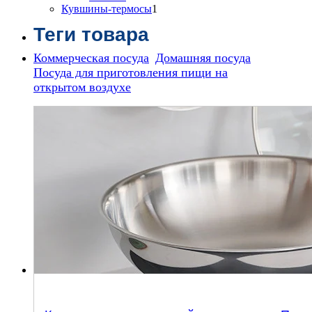
товара
1
Кувшины-термосы
1
товар
Теги товара
Коммерческая посуда
Домашняя посуда
Посуда для приготовления пищи на
открытом воздухе