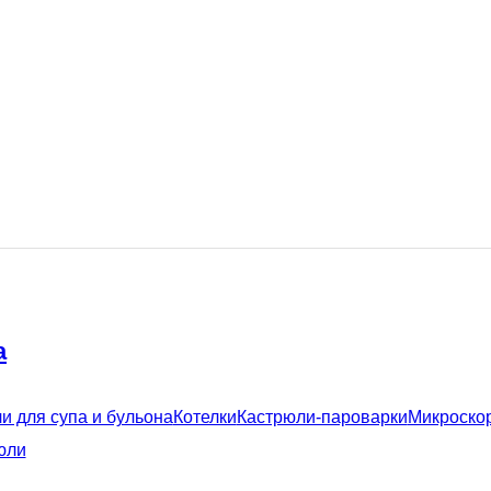
а
и для супа и бульона
Котелки
Кастрюли-пароварки
Микроско
юли