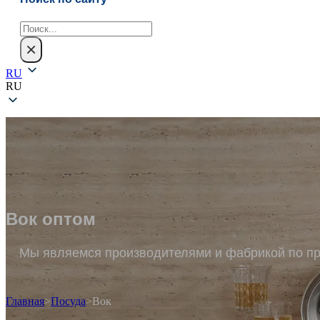
Поиск
×
RU
RU
Вок оптом
Мы являемся производителями и фабрикой по про
Главная
>
Посуда
>
Вок