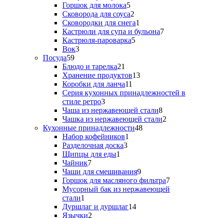
товар
5
Горшок для молока
5
товаров
2
Сковорода для соуса
2
товара
1
Сковородки для снега
1
товар
7
Кастрюли для супа и бульона
7
5
товаров
Кастрюля-пароварка
5
3
товаров
Вок
3
59
товара
Посуда
59
товаров
21
Блюдо и тарелка
21
товар
13
Хранение продуктов
13
11
товаров
Коробки для ланча
11
товаров
Серия кухонных принадлежностей в
3
стиле ретро
3
товара
8
Чаша из нержавеющей стали
8
товаров
2
Чашка из нержавеющей стали
2
48
товара
Кухонные принадлежности
48
1
товаров
Набор кофейников
1
3
товар
Разделочная доска
3
1
товара
Щипцы для еды
1
7
товар
Чайник
7
товаров
9
Чаши для смешивания
9
товаров
7
Горшок для масляного фильтра
7
товаров
Мусорный бак из нержавеющей
1
стали
1
товар
14
Дуршлаг и дуршлаг
14
2
товаров
Язычки
2