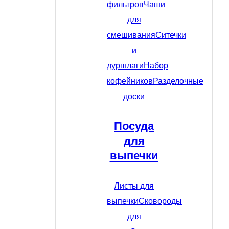
фильтров
Чаши
для
смешивания
Ситечки
и
дуршлаги
Набор
кофейников
Разделочные
доски
Посуда
для
выпечки
Листы для
выпечки
Сковороды
для