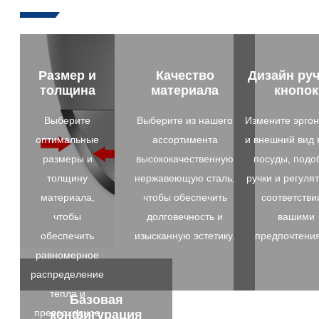
Размер и
Качество
Дизайн руч
толщина
материала
кнопок
Выберите
Выберите из нашего
Измените эрго
оптимальные
ассортимента
и внешний вид
размеры и
высококачественную
посуды, подо
толщину
нержавеющую сталь,
ручки и регуля
материала,
чтобы обеспечить
соответстви
чтобы
долговечность и
вашими
обеспечить
изысканную эстетику.
предпочтени
равномерное
распределение
тепла и
Базовая
превосходное
конфигурация