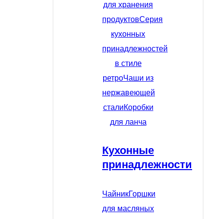
для хранения
продуктов
Серия
кухонных
принадлежностей
в стиле
ретро
Чаши из
нержавеющей
стали
Коробки
для ланча
Кухонные
принадлежности
Чайник
Горшки
для масляных