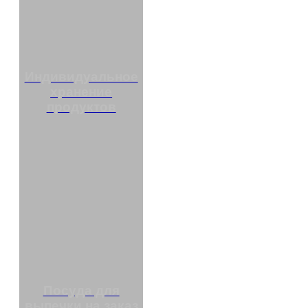
Индивидуальное
хранение
продуктов
Посуда для
выпечки на заказ