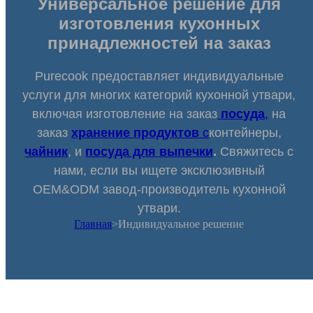
Универсальное решение для
ES
изготовления кухонных
PT
принадлежностей на заказ
AR
Purecook предоставляет индивидуальные
JA
услуги для многих категорий кухонной утвари,
KO
включая изготовление на заказ
посуда
,
на
заказ
хранение продуктов
c
контейнеры,
чайник
, и
посуда для выпечки
.
Свяжитесь с
нами, если вы ищете эксклюзивный
OEM&ODM завод-производитель кухонной
утвари.
Главная
>
Индивидуальное решение