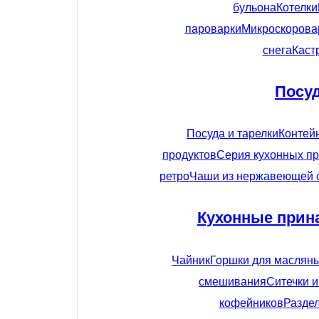
бульона
Котелки
пароварки
Микроскорова
снега
Каст
Посу
Посуда и тарелки
Контей
продуктов
Серия кухонных пр
ретро
Чаши из нержавеющей 
Кухонные прин
Чайник
Горшки для маслян
смешивания
Ситечки 
кофейников
Разде