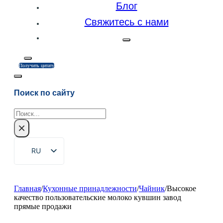
Блог
Свяжитесь с нами
Получить цитату
Поиск по сайту
Поиск
×
RU
EN
ZH
Главная
/
Кухонные принадлежности
/
Чайник
/
Высокое
качество пользовательские молоко кувшин завод
FR
прямые продажи
DE