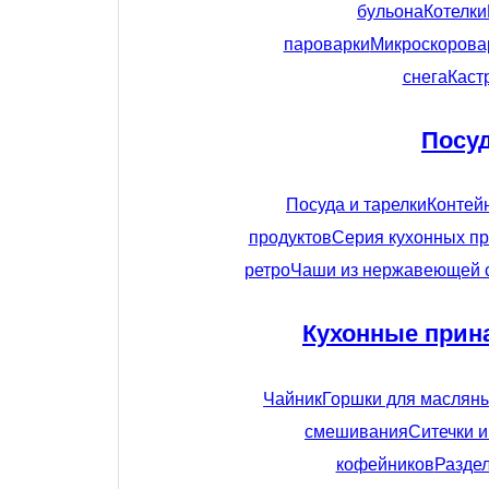
бульона
Котелки
пароварки
Микроскорова
снега
Каст
Посу
Посуда и тарелки
Контей
продуктов
Серия кухонных пр
ретро
Чаши из нержавеющей 
Кухонные прин
Чайник
Горшки для маслян
смешивания
Ситечки 
кофейников
Разде