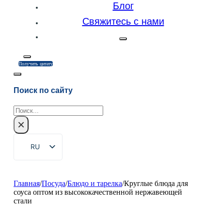
Блог
Свяжитесь с нами
Получить цитату
Поиск по сайту
Поиск
×
RU
EN
ZH
Главная
/
Посуда
/
Блюдо и тарелка
/
Круглые блюда для
соуса оптом из высококачественной нержавеющей
FR
стали
DE