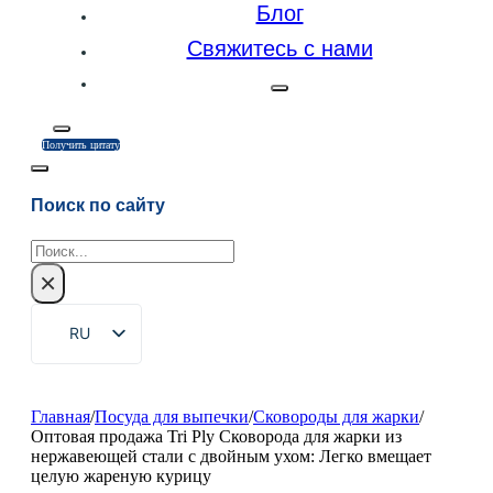
Блог
Свяжитесь с нами
Получить цитату
Поиск по сайту
Поиск
×
RU
EN
ZH
Главная
/
Посуда для выпечки
/
Сковороды для жарки
/
Оптовая продажа Tri Ply Сковорода для жарки из
FR
нержавеющей стали с двойным ухом: Легко вмещает
целую жареную курицу
DE