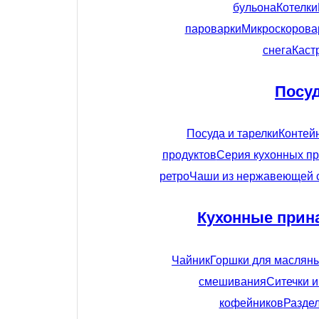
бульона
Котелки
пароварки
Микроскорова
снега
Каст
Посу
Посуда и тарелки
Контей
продуктов
Серия кухонных пр
ретро
Чаши из нержавеющей 
Кухонные прин
Чайник
Горшки для маслян
смешивания
Ситечки 
кофейников
Разде