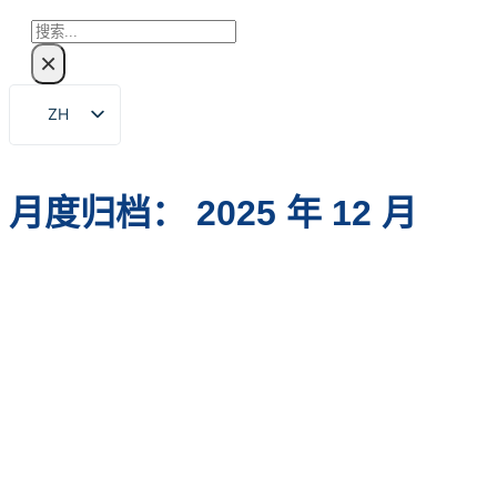
搜
×
索
ZH
EN
FR
月度归档：
2025 年 12 月
DE
RU
ES
PT
AR
JA
KO