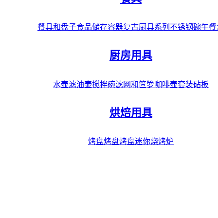
餐具和盘子
食品储存容器
复古厨具系列
不锈钢碗
午餐
厨房用具
水壶
滤油壶
搅拌碗
滤网和笸箩
咖啡壶套装
砧板
烘焙用具
烤盘
烤盘
烤盘
迷你烧烤炉