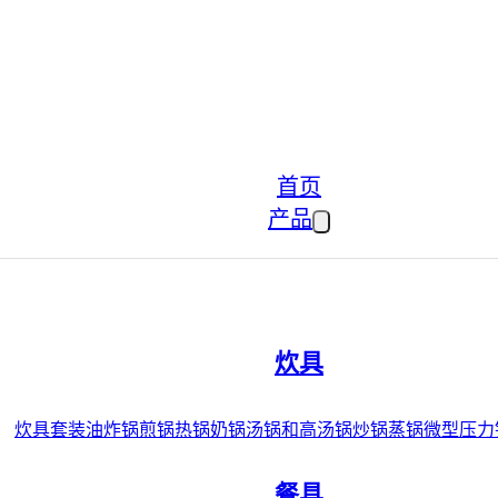
首页
产品
炊具
炊具套装
油炸锅
煎锅
热锅
奶锅
汤锅和高汤锅
炒锅
蒸锅
微型压力
餐具