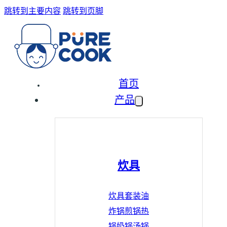
跳转到主要内容
跳转到页脚
首页
产品
炊具
炊具套装
油
炸锅
煎锅
热
锅
奶锅
汤锅