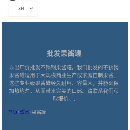
ZH
EN
FR
DE
RU
批发果酱罐
ES
PT
以出厂价批发不锈钢果酱罐。我们批发的不锈钢
果酱罐适用于大规模商业生产或家庭自制果酱。
AR
这些专业级果酱罐经久耐用、容量大，并能确保
JA
加热均匀，从而带来完美的口感。请联系我们获
KO
取报价。.
首页
>
炊具
>
果酱罐