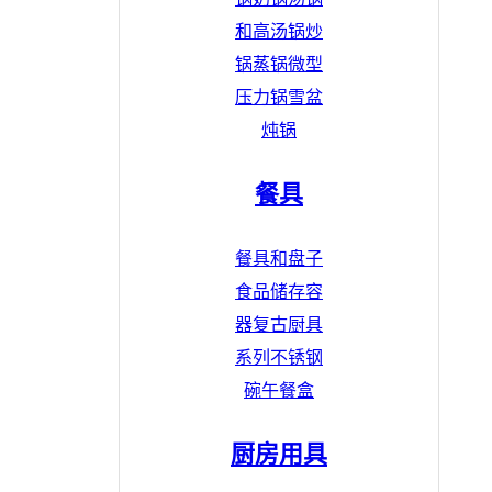
和高汤锅
炒
锅
蒸锅
微型
压力锅
雪盆
炖锅
餐具
餐具和盘子
食品储存容
器
复古厨具
系列
不锈钢
碗
午餐盒
厨房用具