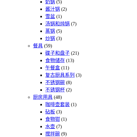
奶锅
5
个
品
产
2
酱汁锅
2
产
个
品
1
雪盆
1
品
个
产
7
汤锅和炖锅
7
产
品
个
5
蒸锅
5
品
个
产
3
炒锅
3
产
个
品
59
餐具
59
款
品
产
21
碟子和盘子
21
产
品
款
13
食物储存
13
品
个
产
11
午餐盒
11
个
产
品
3
复古厨具系列
3
产
品
个
8
不锈钢碗
8
品
个
产
2
不锈钢杯
2
产
个
品
48
厨房用具
48
个
品
产
1
咖啡壶套装
1
产
品
个
3
砧板
3
品
个
产
1
食物钳
1
产
个
品
7
水壶
7
品
个
产
9
搅拌碗
9