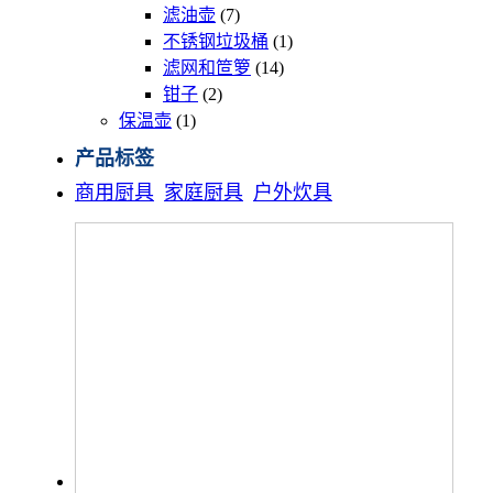
产
品
个
7
滤油壶
7
品
产
个
1
不锈钢垃圾桶
1
品
产
个
14
滤网和笸箩
14
品
个
产
2
钳子
2
个
产
品
1
保温壶
1
个
产
品
产品标签
产
品
商用厨具
家庭厨具
户外炊具
品