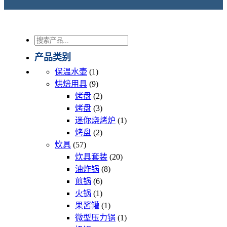
搜
索
产品类别
1
保温水壶
1
个
9
烘焙用具
9
产
个
2
烤盘
2
品
产
个
3
烤盘
3
品
产
个
1
迷你烧烤炉
1
品
产
个
2
烤盘
2
品
个
产
57
炊具
57
个
产
品
20
炊具套装
20
产
品
个
8
油炸锅
8
品
个
产
6
煎锅
6
个
产
品
1
火锅
1
产
个
品
1
果酱罐
1
品
产
个
1
微型压力锅
1
品
产
个
5