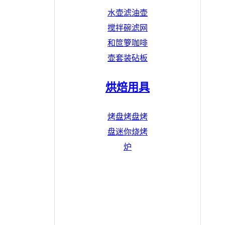
水壶
滤油壶
搅拌碗
滤网
和笸箩
咖啡
壶套装
砧板
烘焙用具
烤盘
烤盘
烤
盘
迷你烧烤
炉