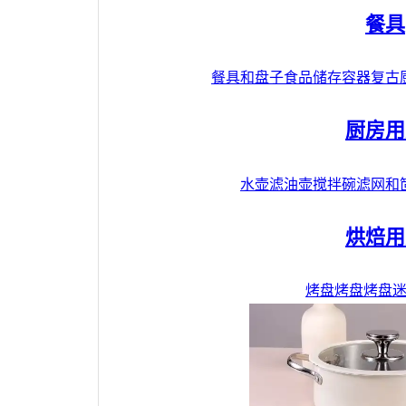
餐具
餐具和盘子
食品储存容器
复古
厨房用
水壶
滤油壶
搅拌碗
滤网和
烘焙用
烤盘
烤盘
烤盘