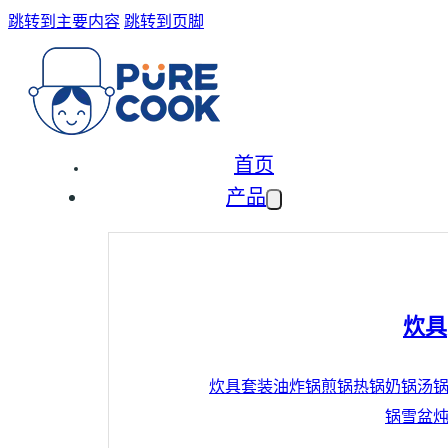
跳转到主要内容
跳转到页脚
首页
产品
炊具
炊具套装
油炸锅
煎锅
热锅
奶锅
汤
锅
雪盆