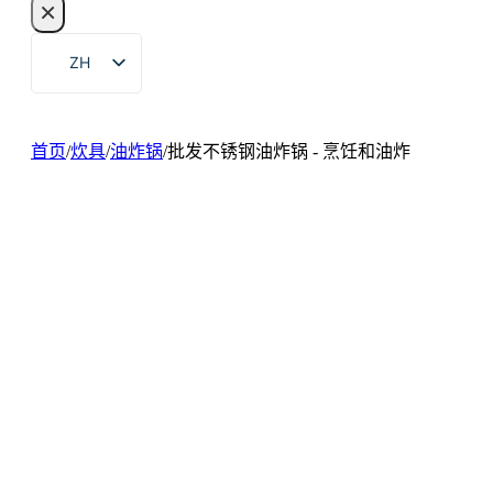
×
索
ZH
EN
FR
首页
/
炊具
/
油炸锅
/
批发不锈钢油炸锅 - 烹饪和油炸
DE
RU
ES
PT
AR
JA
KO