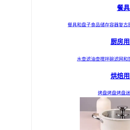
餐具
餐具和盘子
食品储存容器
复古
厨房用
水壶
滤油壶
搅拌碗
滤网和
烘焙用
烤盘
烤盘
烤盘