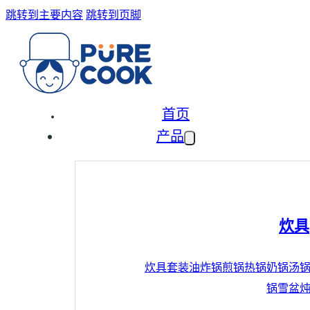
跳转到主要内容
跳转到页脚
首页
产品
炊具
炊具套装
油炸锅
煎锅
热锅
奶锅
汤
锅
雪盆