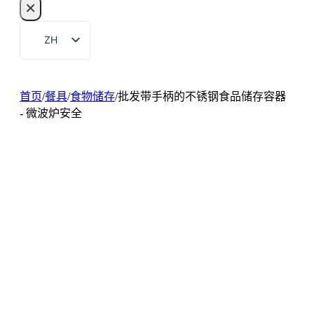
×
索
ZH
EN
FR
首页
/
餐具
/
食物储存
/
批发带手柄的不锈钢食品储存容器
DE
- 微波炉安全
RU
ES
PT
AR
JA
KO