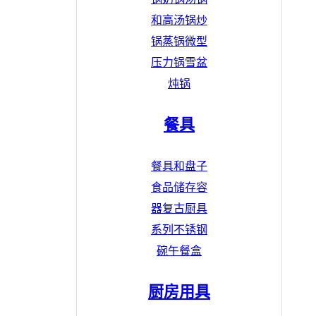
和高汤锅
炒
锅
蒸锅
微型
压力锅
雪盆
炖锅
餐具
餐具和盘子
食品储存容
器
复古厨具
系列
不锈钢
碗
午餐盒
厨房用具