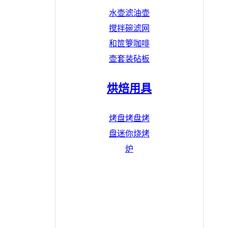
水壶
滤油壶
搅拌碗
滤网
和笸箩
咖啡
壶套装
砧板
烘焙用具
烤盘
烤盘
烤
盘
迷你烧烤
炉