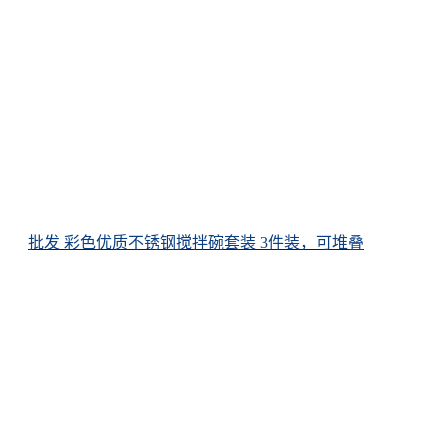
批发 彩色优质不锈钢搅拌碗套装 3件装，可堆叠