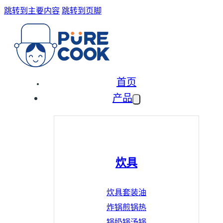
跳转到主要内容
跳转到页脚
首页
产品
炊具
炊具套装
油
炸锅
煎锅
热
锅
奶锅
汤锅