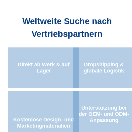
Weltweite Suche nach
Vertriebspartnern
Direkt ab Werk & auf
Dropshipping &
Lager
globale Logistik
Unterstützung bei
der OEM- und ODM-
Kostenlose Design- und
Anpassung
Marketingmaterialien