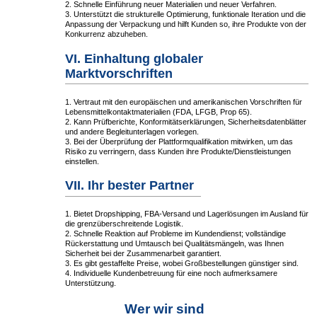
2. Schnelle Einführung neuer Materialien und neuer Verfahren.
3. Unterstützt die strukturelle Optimierung, funktionale Iteration und die
Anpassung der Verpackung und hilft Kunden so, ihre Produkte von der
Konkurrenz abzuheben.
VI. Einhaltung globaler
Marktvorschriften
1. Vertraut mit den europäischen und amerikanischen Vorschriften für
Lebensmittelkontaktmaterialien (FDA, LFGB, Prop 65).
2. Kann Prüfberichte, Konformitätserklärungen, Sicherheitsdatenblätter
und andere Begleitunterlagen vorlegen.
3. Bei der Überprüfung der Plattformqualifikation mitwirken, um das
Risiko zu verringern, dass Kunden ihre Produkte/Dienstleistungen
einstellen.
VII. Ihr bester Partner
1. Bietet Dropshipping, FBA-Versand und Lagerlösungen im Ausland für
die grenzüberschreitende Logistik.
2. Schnelle Reaktion auf Probleme im Kundendienst; vollständige
Rückerstattung und Umtausch bei Qualitätsmängeln, was Ihnen
Sicherheit bei der Zusammenarbeit garantiert.
3. Es gibt gestaffelte Preise, wobei Großbestellungen günstiger sind.
4. Individuelle Kundenbetreuung für eine noch aufmerksamere
Unterstützung.
Wer wir sind