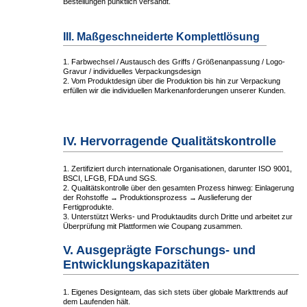
Bestellungen pünktlich versandt.
III. Maßgeschneiderte Komplettlösung
1. Farbwechsel / Austausch des Griffs / Größenanpassung / Logo-
Gravur / individuelles Verpackungsdesign
2. Vom Produktdesign über die Produktion bis hin zur Verpackung
erfüllen wir die individuellen Markenanforderungen unserer Kunden.
IV. Hervorragende Qualitätskontrolle
1. Zertifiziert durch internationale Organisationen, darunter ISO 9001,
BSCI, LFGB, FDA und SGS.
2. Qualitätskontrolle über den gesamten Prozess hinweg: Einlagerung
der Rohstoffe → Produktionsprozess → Auslieferung der
Fertigprodukte.
3. Unterstützt Werks- und Produktaudits durch Dritte und arbeitet zur
Überprüfung mit Plattformen wie Coupang zusammen.
V. Ausgeprägte Forschungs- und
Entwicklungskapazitäten
1. Eigenes Designteam, das sich stets über globale Markttrends auf
dem Laufenden hält.