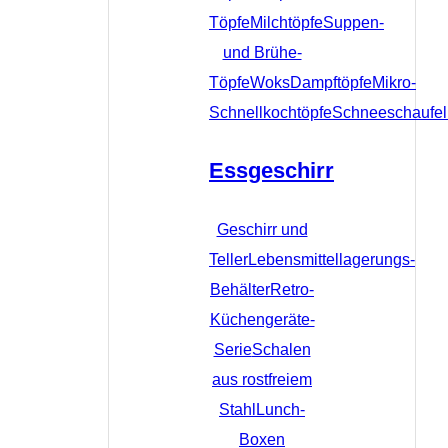
Töpfe
Milchtöpfe
Suppen-
und Brühe-
Töpfe
Woks
Dampftöpfe
Mikro-
Schnellkochtöpfe
Schneeschaufel
Essgeschirr
Geschirr und
Teller
Lebensmittellagerungs-
Behälter
Retro-
Küchengeräte-
Serie
Schalen
aus rostfreiem
Stahl
Lunch-
Boxen