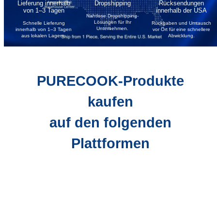
Lieferung innerhalb
Dropshipping
Rücksendungen
von 1–3 Tagen
innerhalb der USA
Nahtlose Dropshipping-
Lösungen für Ihr
Schnelle Lieferung
Rückgaben und Umtausch
Unternehmen.
innerhalb von 1–3 Tagen
vor Ort für eine schnellere
aus lokalen Lagern.
Abwicklung.
PURECOOK-Produkte
kaufen
auf den folgenden
Plattformen