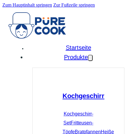
Zum Hauptinhalt springen
Zur Fußzeile springen
Startseite
Produkte
Kochgeschirr
Kochgeschirr-
Set
Fritteusen-
Töpfe
Bratpfannen
Heiße