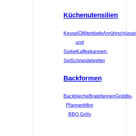
Küchenutensilien
Kessel
Ölfiltertöpfe
Anrührschüsse
und
Siebe
Kaffeekannen-
Set
Schneidebretter
Backformen
Backbleche
Bratpfannen
Griddle-
Pfannen
Mini
BBQ Grills