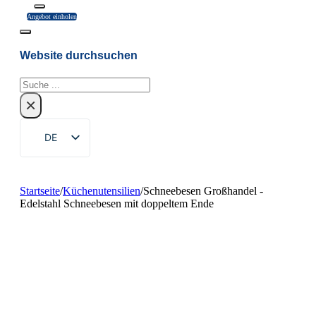
Angebot einholen
Website durchsuchen
Suchen
×
DE
EN
ZH
Startseite
/
Küchenutensilien
/
Schneebesen Großhandel -
Edelstahl Schneebesen mit doppeltem Ende
FR
RU
ES
PT
AR