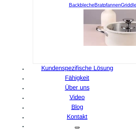
Backbleche
Bratpfannen
Griddl
Kundenspezifische Lösung
Fähigkeit
Über uns
Video
Blog
Kontakt