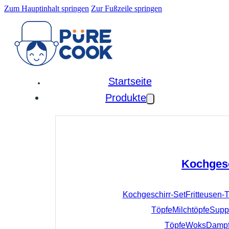
Zum Hauptinhalt springen
Zur Fußzeile springen
Startseite
Produkte
Kochges
Kochgeschirr-Set
Fritteusen-
Töpfe
Milchtöpfe
Supp
Töpfe
Woks
Dampf