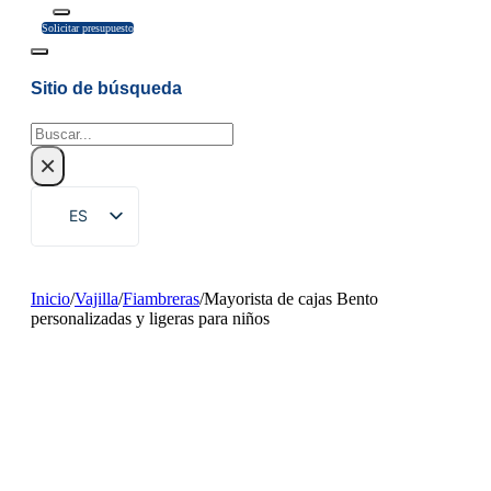
Solicitar presupuesto
Sitio de búsqueda
Buscar
×
ES
EN
ZH
Inicio
/
Vajilla
/
Fiambreras
/
Mayorista de cajas Bento
personalizadas y ligeras para niños
FR
DE
RU
PT
AR