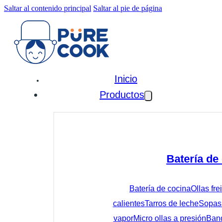
Saltar al contenido principal
Saltar al pie de página
Inicio
Productos
Batería de
Batería de cocina
Ollas fre
calientes
Tarros de leche
Sopas 
vapor
Micro ollas a presión
Band