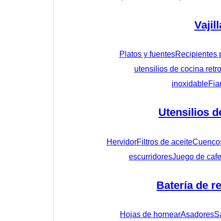
Vajill
Platos y fuentes
Recipientes 
utensilios de cocina retr
inoxidable
Fia
Utensilios d
Hervidor
Filtros de aceite
Cuenco
escurridores
Juego de cafe
Batería de r
Hojas de hornear
Asadores
S