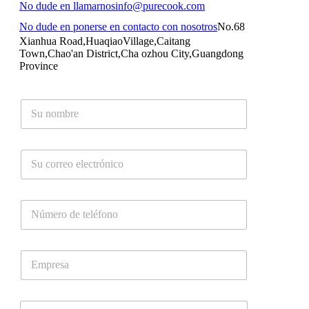
No dude en llamarnos
info@purecook.com
No dude en ponerse en contacto con nosotros
No.68
Xianhua Road,HuaqiaoVillage,Caitang
Town,Chao'an District,Cha ozhou City,Guangdong
Province