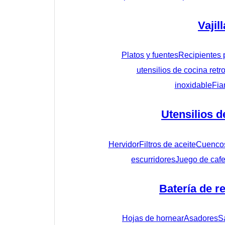
Vajill
Platos y fuentes
Recipientes 
utensilios de cocina retr
inoxidable
Fia
Utensilios d
Hervidor
Filtros de aceite
Cuenco
escurridores
Juego de cafe
Batería de r
Hojas de hornear
Asadores
S