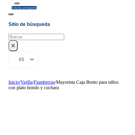
Solicitar presupuesto
Sitio de búsqueda
Buscar
×
ES
EN
ZH
Inicio
/
Vajilla
/
Fiambreras
/
Mayorista Caja Bento para niños
con plato hondo y cuchara
FR
DE
RU
PT
AR