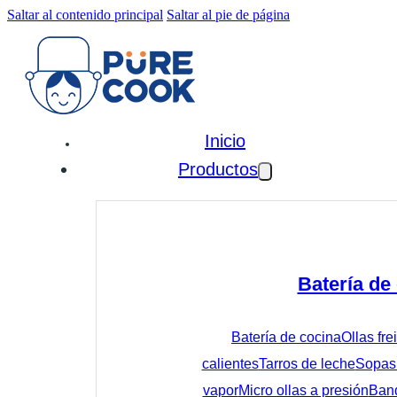
Saltar al contenido principal
Saltar al pie de página
Inicio
Productos
Batería de
Batería de cocina
Ollas fre
calientes
Tarros de leche
Sopas 
vapor
Micro ollas a presión
Band