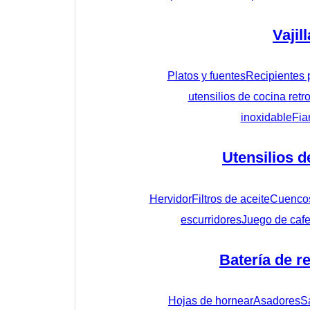
Vajill
Platos y fuentes
Recipientes 
utensilios de cocina retr
inoxidable
Fia
Utensilios d
Hervidor
Filtros de aceite
Cuenco
escurridores
Juego de cafe
Batería de r
Hojas de hornear
Asadores
S