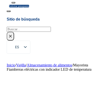
Solicitar presupuesto
Sitio de búsqueda
Buscar
×
ES
EN
ZH
Inicio
/
Vajilla
/
Almacenamiento de alimentos
/
Mayorista
Fiambreras eléctricas con indicador LED de temperatura
FR
DE
RU
PT
AR