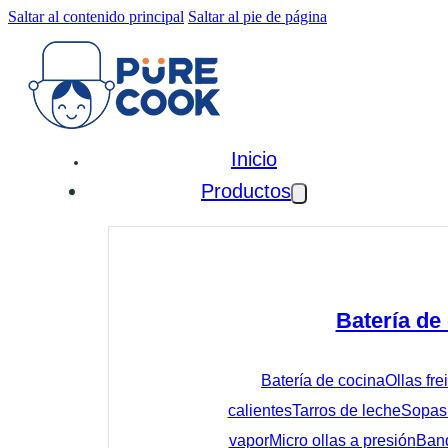
Saltar al contenido principal
Saltar al pie de página
Inicio
Productos
Batería de
Batería de cocina
Ollas fre
calientes
Tarros de leche
Sopas 
vapor
Micro ollas a presión
Band