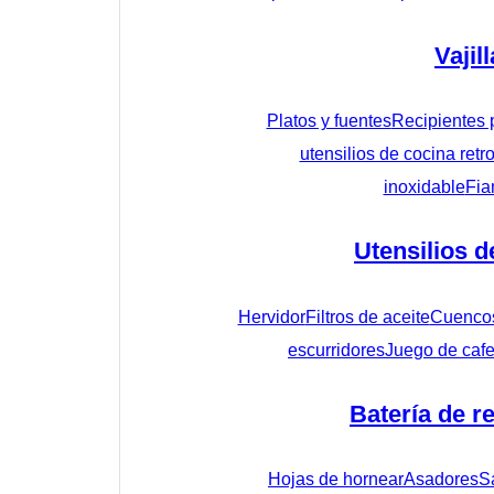
Vajill
Platos y fuentes
Recipientes 
utensilios de cocina retr
inoxidable
Fia
Utensilios d
Hervidor
Filtros de aceite
Cuenco
escurridores
Juego de cafe
Batería de r
Hojas de hornear
Asadores
S