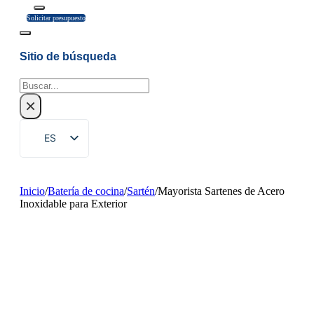
Solicitar presupuesto
Sitio de búsqueda
Buscar
×
ES
EN
ZH
Inicio
/
Batería de cocina
/
Sartén
/
Mayorista Sartenes de Acero
Inoxidable para Exterior
FR
DE
RU
PT
AR