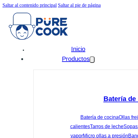
Saltar al contenido principal
Saltar al pie de página
Inicio
Productos
Batería de
Batería de cocina
Ollas fre
calientes
Tarros de leche
Sopas 
vapor
Micro ollas a presión
Band