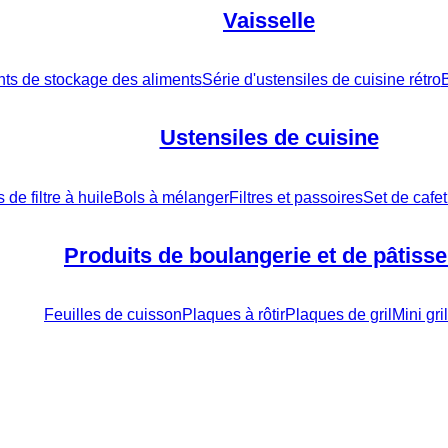
Vaisselle
nts de stockage des aliments
Série d'ustensiles de cuisine rétro
B
Ustensiles de cuisine
 de filtre à huile
Bols à mélanger
Filtres et passoires
Set de cafet
Produits de boulangerie et de pâtisse
Feuilles de cuisson
Plaques à rôtir
Plaques de gril
Mini gr