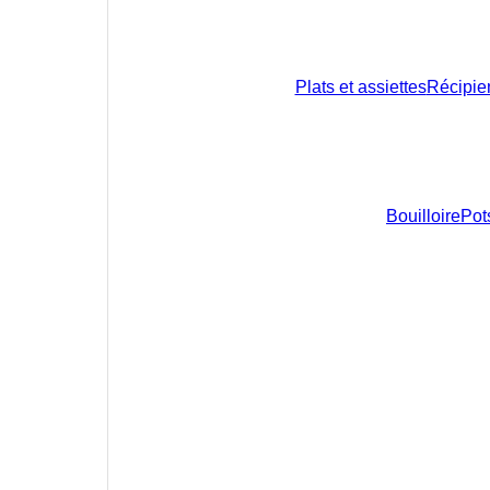
Plats et assiettes
Récipie
Bouilloire
Pots