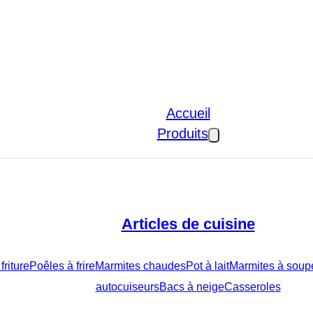
Accueil
Produits
Articles de cuisine
friture
Poêles à frire
Marmites chaudes
Pot à lait
Marmites à soupe
autocuiseurs
Bacs à neige
Casseroles