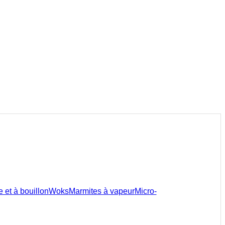
 et à bouillon
Woks
Marmites à vapeur
Micro-