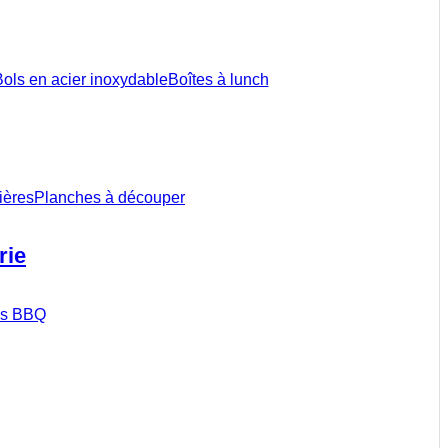
ols en acier inoxydable
Boîtes à lunch
ières
Planches à découper
rie
ils BBQ