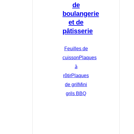
de
boulangerie
et de
pâtisserie
Feuilles de
cuisson
Plaques
à
rôtir
Plaques
de gril
Mini
grils BBQ