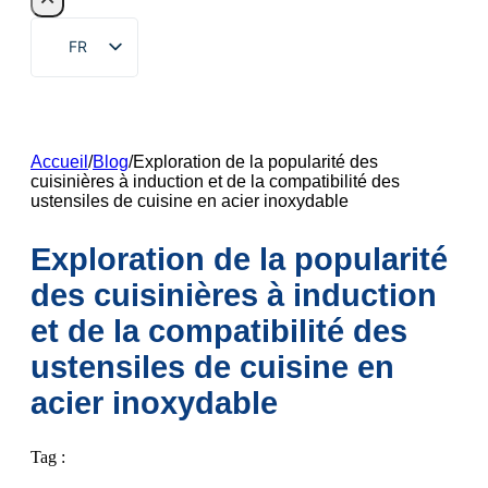
FR
EN
ZH
DE
Accueil
/
Blog
/
Exploration de la popularité des
cuisinières à induction et de la compatibilité des
RU
ustensiles de cuisine en acier inoxydable
ES
Exploration de la popularité
PT
des cuisinières à induction
AR
et de la compatibilité des
JA
ustensiles de cuisine en
KO
acier inoxydable
Tag :