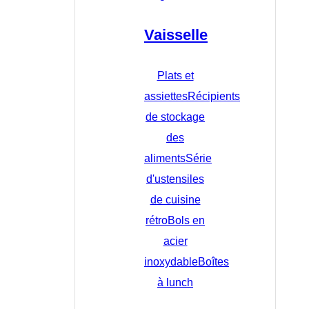
Vaisselle
Plats et
assiettes
Récipients
de stockage
des
aliments
Série
d'ustensiles
de cuisine
rétro
Bols en
acier
inoxydable
Boîtes
à lunch