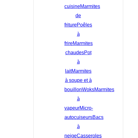
cuisine
Marmites
de
friture
Poêles
à
frire
Marmites
chaudes
Pot
à
lait
Marmites
à soupe et à
bouillon
Woks
Marmites
à
vapeur
Micro-
autocuiseurs
Bacs
à
neige
Casseroles