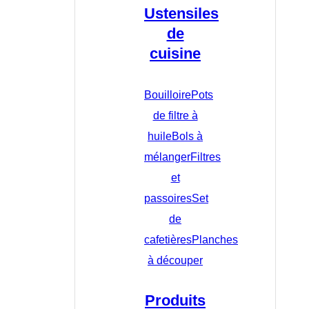
Ustensiles
de
cuisine
Bouilloire
Pots
de filtre à
huile
Bols à
mélanger
Filtres
et
passoires
Set
de
cafetières
Planches
à découper
Produits