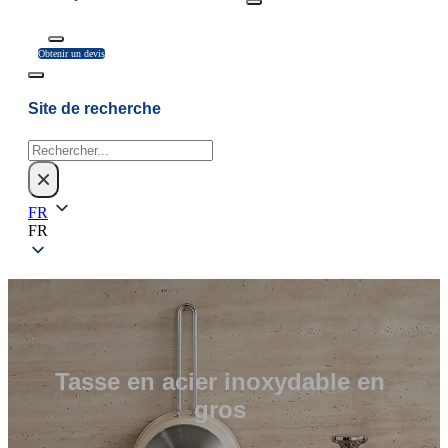
Obtenir un devis
Site de recherche
Rechercher
×
FR
FR
Tasse en acier inoxydable en
gros