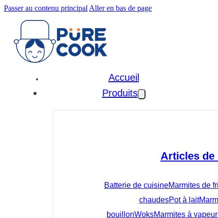
Passer au contenu principal
Aller en bas de page
Accueil
Produits
Articles de
Batterie de cuisine
Marmites de fr
chaudes
Pot à lait
Marmi
bouillon
Woks
Marmites à vapeur