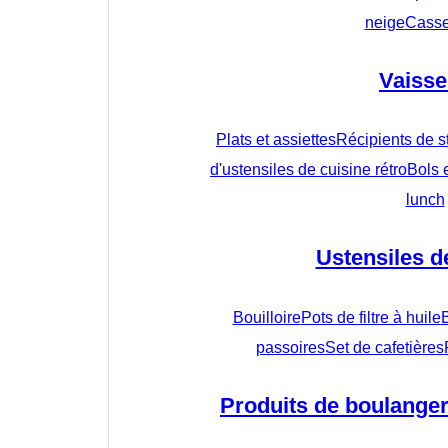
neige
Casse
Vaisse
Plats et assiettes
Récipients de s
d'ustensiles de cuisine rétro
Bols 
lunch
Ustensiles d
Bouilloire
Pots de filtre à huile
passoires
Set de cafetières
Produits de boulangeri