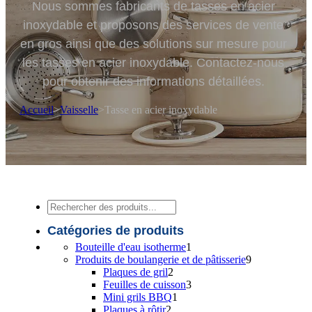
Nous sommes fabricants de tasses en acier
inoxydable et proposons des services de vente
en gros ainsi que des solutions sur mesure pour
les tasses en acier inoxydable. Contactez-nous
pour obtenir des informations détaillées.
Accueil
>
Vaisselle
>
Tasse en acier inoxydable
Recherche
Catégories de produits
1
Bouteille d'eau isotherme
1
produit
9
Produits de boulangerie et de pâtisserie
9
2
produits
Plaques de gril
2
produits
3
Feuilles de cuisson
3
1
produits
Mini grils BBQ
1
2
produit
Plaques à rôtir
2