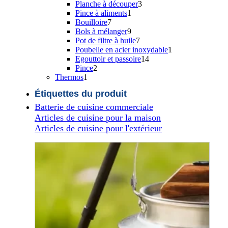
produit
3
Planche à découper
3
1
produits
Pince à aliments
1
7
produit
Bouilloire
7
produits
9
Bols à mélanger
9
produits
7
Pot de filtre à huile
7
produits
1
Poubelle en acier inoxydable
1
14
produit
Egouttoir et passoire
14
2
produits
Pince
2
1
produits
Thermos
1
produit
Étiquettes du produit
Batterie de cuisine commerciale
Articles de cuisine pour la maison
Articles de cuisine pour l'extérieur