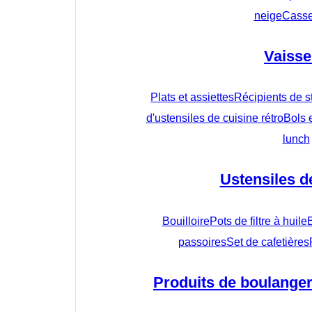
neige
Casse
Vaisse
Plats et assiettes
Récipients de s
d'ustensiles de cuisine rétro
Bols 
lunch
Ustensiles d
Bouilloire
Pots de filtre à huile
passoires
Set de cafetières
Produits de boulangeri