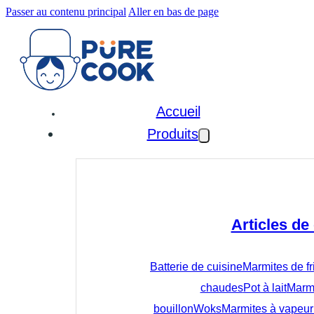
Passer au contenu principal
Aller en bas de page
Accueil
Produits
Articles de
Batterie de cuisine
Marmites de fr
chaudes
Pot à lait
Marmi
bouillon
Woks
Marmites à vapeur