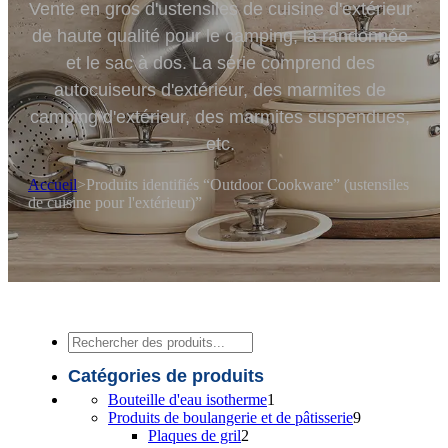
Vente en gros d'ustensiles de cuisine d'extérieur
de haute qualité pour le camping, la randonnée
et le sac à dos. La série comprend des
autocuiseurs d'extérieur, des marmites de
camping d'extérieur, des marmites suspendues,
etc.
Accueil
>
Produits identifiés “Outdoor Cookware” (ustensiles
de cuisine pour l'extérieur)”
Recherche
Catégories de produits
1
Bouteille d'eau isotherme
1
produit
9
Produits de boulangerie et de pâtisserie
9
2
produits
Plaques de gril
2