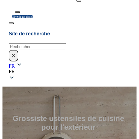
Obtenir un devis
Site de recherche
Rechercher
×
FR
FR
Grossiste ustensiles de cuisine
pour l'extérieur