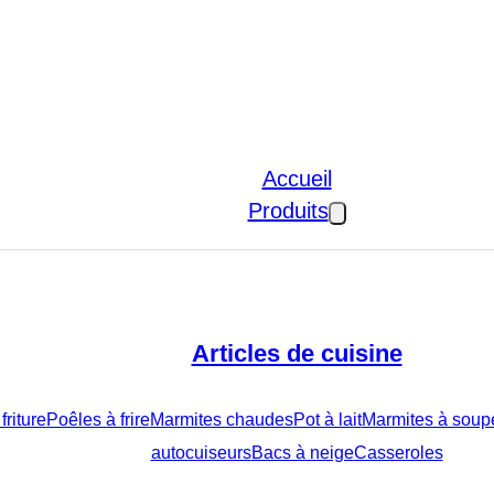
Accueil
Produits
Articles de cuisine
friture
Poêles à frire
Marmites chaudes
Pot à lait
Marmites à soupe
autocuiseurs
Bacs à neige
Casseroles