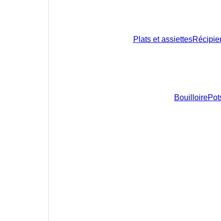
Plats et assiettes
Récipie
Bouilloire
Pots