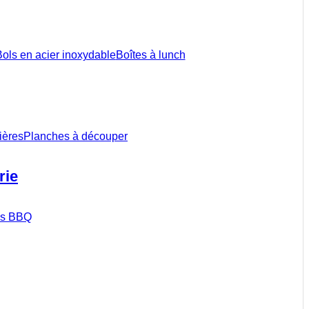
ols en acier inoxydable
Boîtes à lunch
ières
Planches à découper
rie
ils BBQ