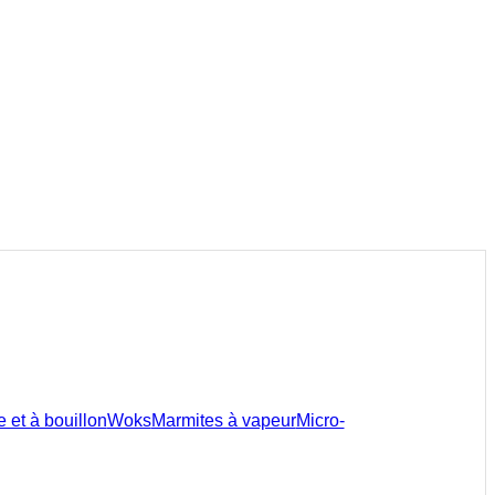
 et à bouillon
Woks
Marmites à vapeur
Micro-