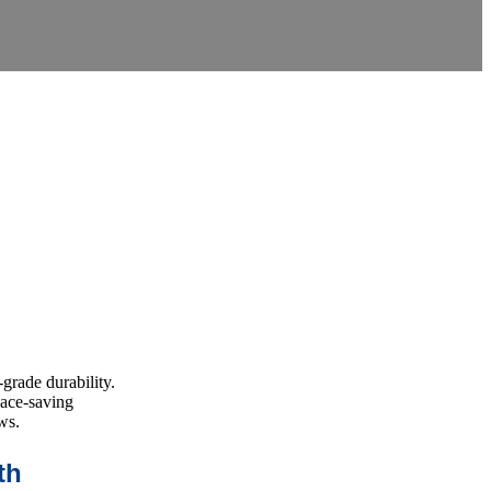
grade durability.
pace-saving
ws.
th