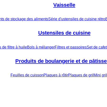
Vaisselle
nts de stockage des aliments
Série d'ustensiles de cuisine rétro
B
Ustensiles de cuisine
 de filtre à huile
Bols à mélanger
Filtres et passoires
Set de cafet
Produits de boulangerie et de pâtisse
Feuilles de cuisson
Plaques à rôtir
Plaques de gril
Mini gr