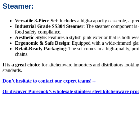
Steamer:
Versatile 3-Piece Set
: Includes a high-capacity casserole, a pr
Industrial-Grade SS304 Steamer
: The steamer component is c
food safety compliance.
Aesthetic Style
: Features a stylish pink exterior that is both w
Ergonomic & Safe Design
: Equipped with a wide-rimmed glass
Retail-Ready Packaging
: The set comes in a high-quality, pro
chains.
It is a great choice
for kitchenware importers and distributors looking 
standards.
Don’t hesitate to contact our expert teams!→
Or discover Purecook’s wholesale stainless steel kitchenware pr