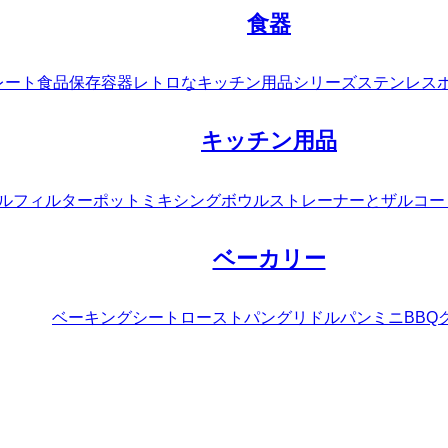
食器
レート
食品保存容器
レトロなキッチン用品シリーズ
ステンレス
キッチン用品
ルフィルターポット
ミキシングボウル
ストレーナーとザル
コー
ベーカリー
ベーキングシート
ローストパン
グリドルパン
ミニBBQ