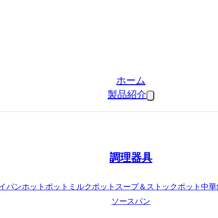
ホーム
製品紹介
調理器具
イパン
ホットポット
ミルクポット
スープ＆ストックポット
中華
ソースパン