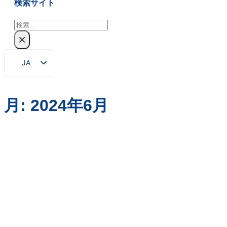
検索サイト
検
索
×
JA
EN
ZH
月:
2024年6月
FR
DE
RU
ES
PT
AR
KO