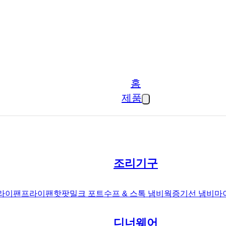
홈
제품
조리기구
라이팬
프라이팬
핫팟
밀크 포트
수프 & 스톡 냄비
웍
증기선 냄비
마
디너웨어