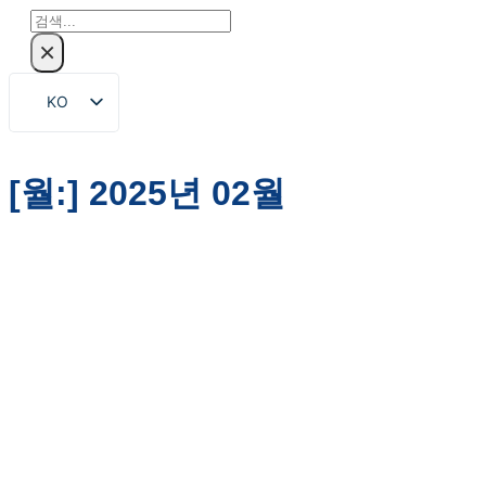
검
색
×
KO
EN
ZH
[월:]
2025년 02월
FR
DE
RU
ES
PT
AR
JA