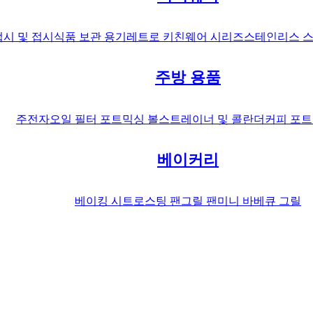
접시 및 접시
식품 보관 용기
레트로 키친웨어 시리즈
스테인리스 스
주방 용품
주전자
오일 필터 포트
믹싱 볼
스트레이너 및 콜란더
커피 포트
베이커리
베이킹 시트
로스팅 팬
그릴 팬
미니 바베큐 그릴