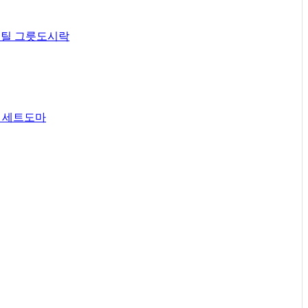
틸 그릇
도시락
 세트
도마