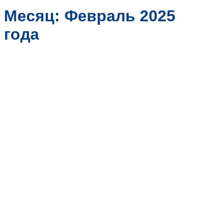
ZH
Месяц:
Февраль 2025
FR
года
DE
ES
PT
AR
JA
KO