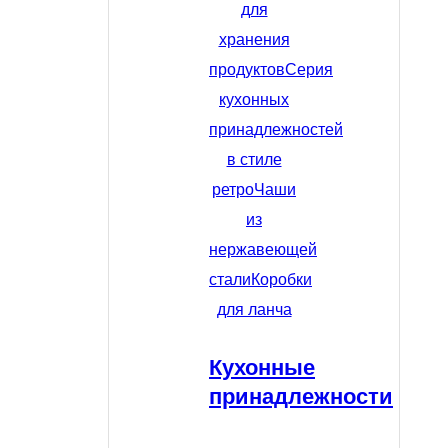
для
хранения
продуктов
Серия
кухонных
принадлежностей
в стиле
ретро
Чаши
из
нержавеющей
стали
Коробки
для ланча
Кухонные
принадлежности