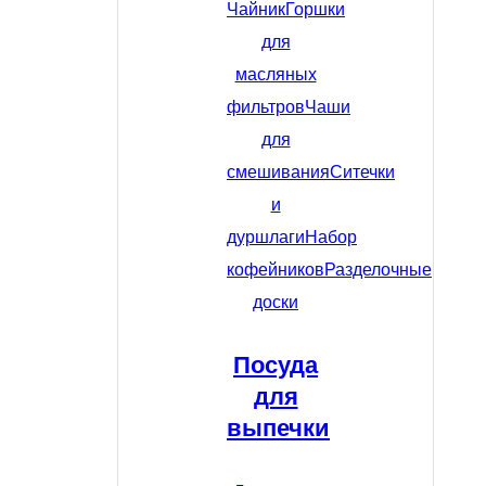
Чайник
Горшки
для
масляных
фильтров
Чаши
для
смешивания
Ситечки
и
дуршлаги
Набор
кофейников
Разделочные
доски
Посуда
для
выпечки