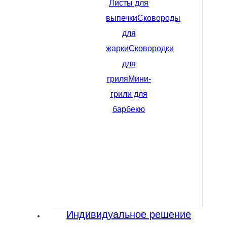
Листы для
выпечки
Сковороды
для
жарки
Сковородки
для
гриля
Мини-
грили для
барбекю
Индивидуальное решение