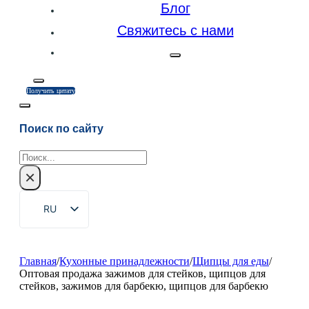
Блог
Свяжитесь с нами
Получить цитату
Поиск по сайту
Поиск
×
RU
EN
ZH
Главная
/
Кухонные принадлежности
/
Щипцы для еды
/
Оптовая продажа зажимов для стейков, щипцов для
FR
стейков, зажимов для барбекю, щипцов для барбекю
DE