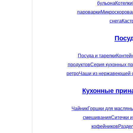
бульона
Котелки
пароварки
Микроскорова
снега
Каст
Посу
Посуда и тарелки
Контей
продуктов
Серия кухонных пр
ретро
Чаши из нержавеющей 
Кухонные прин
Чайник
Горшки для маслян
смешивания
Ситечки 
кофейников
Разде