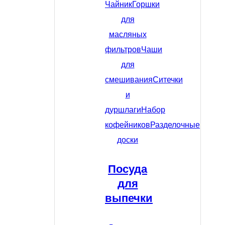
Чайник
Горшки
для
масляных
фильтров
Чаши
для
смешивания
Ситечки
и
дуршлаги
Набор
кофейников
Разделочные
доски
Посуда
для
выпечки