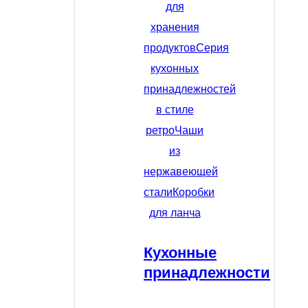
для
хранения
продуктов
Серия
кухонных
принадлежностей
в стиле
ретро
Чаши
из
нержавеющей
стали
Коробки
для ланча
Кухонные
принадлежности