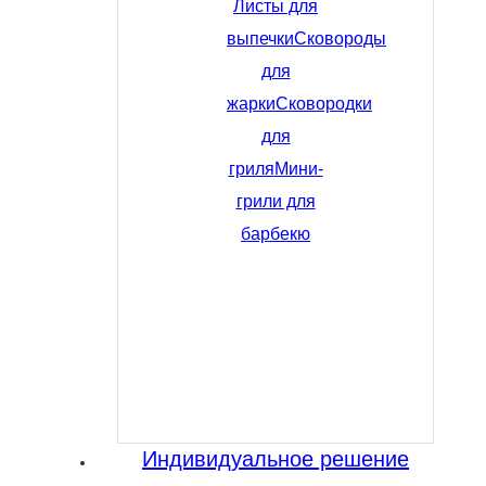
Листы для
выпечки
Сковороды
для
жарки
Сковородки
для
гриля
Мини-
грили для
барбекю
Индивидуальное решение