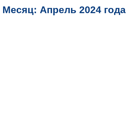
ZH
Месяц:
Апрель 2024 года
FR
DE
ES
PT
AR
JA
KO