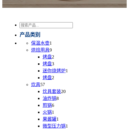
搜
索
产品类别
1
保温水壶
1
个
9
烘焙用具
9
产
个
2
烤盘
2
品
产
个
3
烤盘
3
品
产
个
1
迷你烧烤炉
1
品
产
个
2
烤盘
2
品
个
产
57
炊具
57
个
产
品
20
炊具套装
20
产
品
个
8
油炸锅
8
品
个
产
6
煎锅
6
个
产
品
1
火锅
1
产
个
品
1
果酱罐
1
品
产
个
1
微型压力锅
1