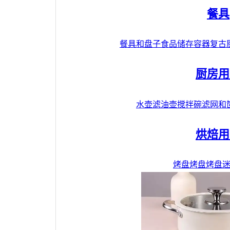
餐具
餐具和盘子
食品储存容器
复古
厨房用
水壶
滤油壶
搅拌碗
滤网和
烘焙用
烤盘
烤盘
烤盘