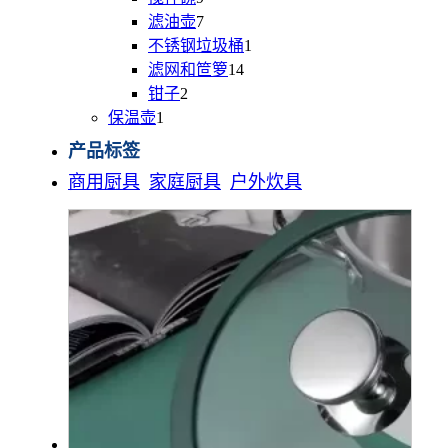
产
品
个
7
滤油壶
7
品
产
个
1
不锈钢垃圾桶
1
品
产
个
14
滤网和笸箩
14
品
个
产
2
钳子
2
个
产
品
1
保温壶
1
个
产
品
产品标签
产
品
商用厨具
家庭厨具
户外炊具
品