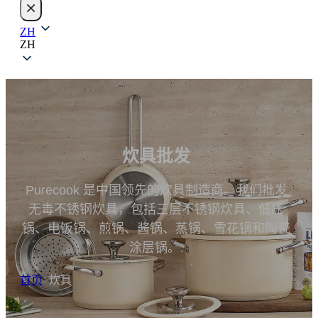
×
索
ZH
ZH
炊具批发
Purecook 是中国领先的炊具制造商。我们批发
无毒不锈钢炊具，包括三层不锈钢炊具、低压
锅、电饭锅、煎锅、酱锅、蒸锅、雪花锅和陶瓷
涂层锅。.
首页
>
炊具