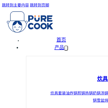
跳转到主要内容
跳转到页脚
首页
产品
炊具
炊具套装
油炸锅
煎锅
热锅
奶锅
汤
锅
雪盆