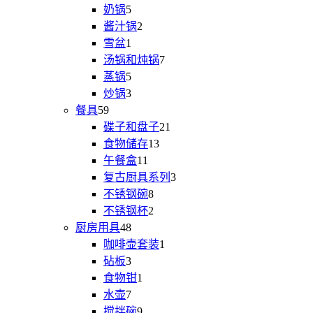
品
产
个
5
奶锅
5
个
品
产
2
酱汁锅
2
产
个
品
1
雪盆
1
品
个
产
7
汤锅和炖锅
7
产
品
个
5
蒸锅
5
品
个
产
3
炒锅
3
产
个
品
59
餐具
59
款
品
产
21
碟子和盘子
21
产
品
款
13
食物储存
13
品
个
产
11
午餐盒
11
个
产
品
3
复古厨具系列
3
产
品
个
8
不锈钢碗
8
品
个
产
2
不锈钢杯
2
产
个
品
48
厨房用具
48
个
品
产
1
咖啡壶套装
1
产
品
个
3
砧板
3
品
个
产
1
食物钳
1
产
个
品
7
水壶
7
品
个
产
9
搅拌碗
9