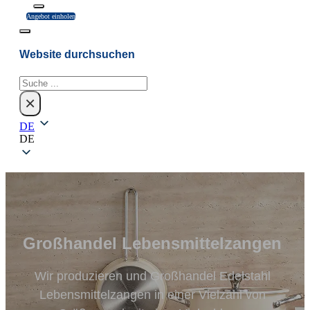
Angebot einholen
Website durchsuchen
Suchen
×
DE
DE
Großhandel Lebensmittelzangen
Wir produzieren und Großhandel Edelstahl
Lebensmittelzangen in einer Vielzahl von