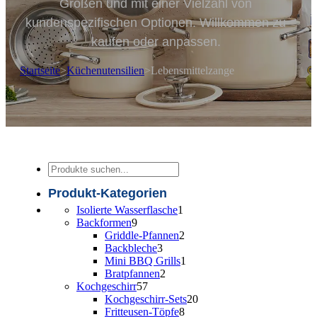
Größen und mit einer Vielzahl von
kundenspezifischen Optionen. Willkommen zu
kaufen oder anpassen.
Startseite
>
Küchenutensilien
>
Lebensmittelzange
Suche
Produkt-Kategorien
1
Isolierte Wasserflasche
1
9
Produkt
Backformen
9
Produkte
2
Griddle-Pfannen
2
3
Produkte
Backbleche
3
Produkte
1
Mini BBQ Grills
1
2
Produkt
Bratpfannen
2
57
Produkte
Kochgeschirr
57
Produkte
20
Kochgeschirr-Sets
20
8
Produkte
Fritteusen-Töpfe
8