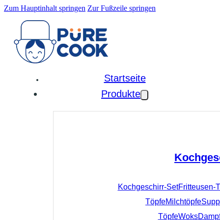
Zum Hauptinhalt springen
Zur Fußzeile springen
Startseite
Produkte
Kochges
Kochgeschirr-Set
Fritteusen-
Töpfe
Milchtöpfe
Supp
Töpfe
Woks
Dampf