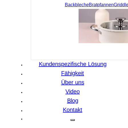
Backbleche
Bratpfannen
Griddl
Kundenspezifische Lösung
Fähigkeit
Über uns
Video
Blog
Kontakt