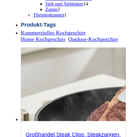
14
Produkt
Sieb und Siebträger
14
2
Produkte
Zange
2
Produkte
1
Thermoskannen
1
Produkt
Produkt-Tags
Kommerzielles Kochgeschirr
Home Kochgeschirr
Outdoor-Kochgeschirr
Großhandel Steak Clips, Steakzangen,