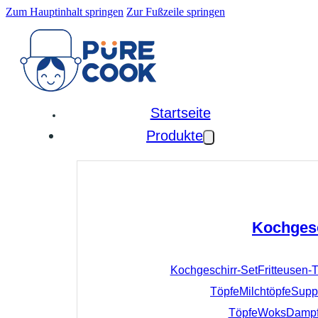
Zum Hauptinhalt springen
Zur Fußzeile springen
Startseite
Produkte
Kochges
Kochgeschirr-Set
Fritteusen-
Töpfe
Milchtöpfe
Supp
Töpfe
Woks
Dampf