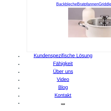
Backbleche
Bratpfannen
Griddl
Kundenspezifische Lösung
Fähigkeit
Über uns
Video
Blog
Kontakt