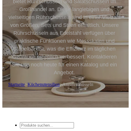
bietet Rührschüsseln und Salatschüsseln im
Großhandel an. Diese langlebigen und
vielseitigen Rührschüsseln sind in einer Vielzahl
von Größen, Sets und Stilen erhältlich. Unsere
Rührschüsseln aus Edelstahl verfügen über
praktische Funktionen wie Messskalen und
Stapelbarkeit, was die Effizienz im täglichen
Gebrauch erheblich verbessert. Kontaktieren
Sie uns noch heute für einen Katalog und ein
Angebot.
Startseite
>
Küchenutensilien
>
Anrührschüsseln
Suche