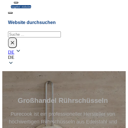
Angebot einholen
Website durchsuchen
Suchen
×
DE
DE
Großhandel Rührschüsseln
Purecook ist ein professioneller Hersteller von
hochwertigen Rührschüsseln aus Edelstahl und