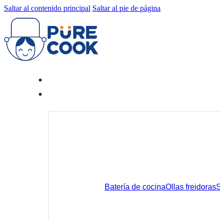
Saltar al contenido principal
Saltar al pie de página
Batería de cocina
Ollas freidoras
S