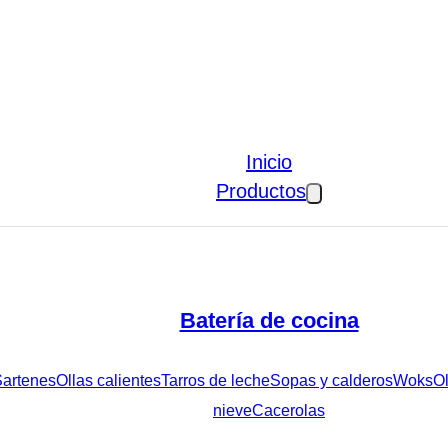
Inicio
Productos
Batería de cocina
artenes
Ollas calientes
Tarros de leche
Sopas y calderos
Woks
Ol
nieve
Cacerolas