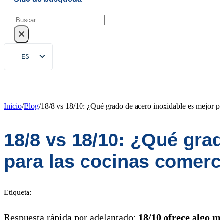
Buscar
×
ES
EN
ZH
FR
Inicio
/
Blog
/
18/8 vs 18/10: ¿Qué grado de acero inoxidable es mejor p
DE
18/8 vs 18/10: ¿Qué gra
RU
PT
para las cocinas comerc
AR
JA
Etiqueta:
KO
Respuesta rápida por adelantado:
18/10 ofrece algo 