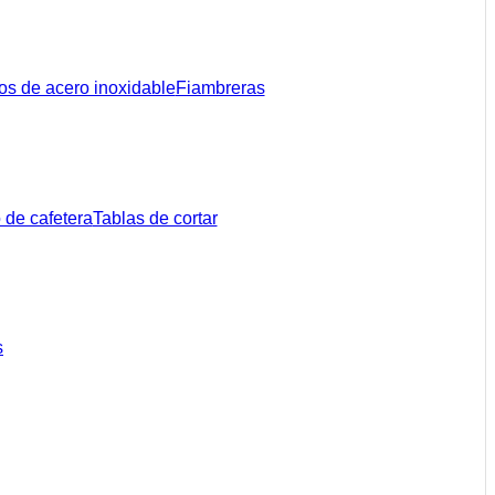
s de acero inoxidable
Fiambreras
 de cafetera
Tablas de cortar
s