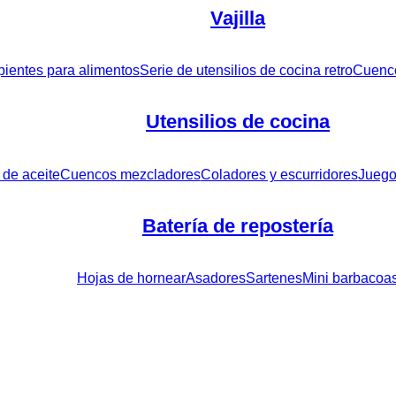
Vajilla
pientes para alimentos
Serie de utensilios de cocina retro
Cuenco
Utensilios de cocina
s de aceite
Cuencos mezcladores
Coladores y escurridores
Juego
Batería de repostería
Hojas de hornear
Asadores
Sartenes
Mini barbacoa