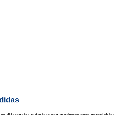
didas
las diferencias químicas son modestas pero apreciables