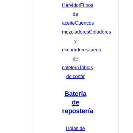
Hervidor
Filtros
de
aceite
Cuencos
mezcladores
Coladores
y
escurridores
Juego
de
cafetera
Tablas
de cortar
Batería
de
repostería
Hojas de