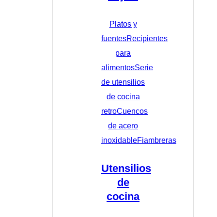
Platos y
fuentes
Recipientes
para
alimentos
Serie
de utensilios
de cocina
retro
Cuencos
de acero
inoxidable
Fiambreras
Utensilios
de
cocina