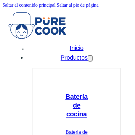
Saltar al contenido principal
Saltar al pie de página
Inicio
Productos
Batería
de
cocina
Batería de