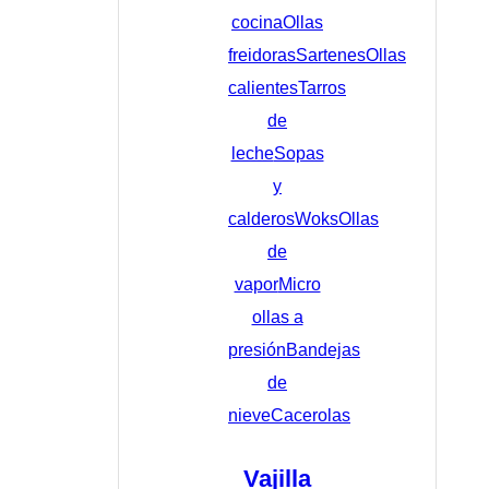
cocina
Ollas
freidoras
Sartenes
Ollas
calientes
Tarros
de
leche
Sopas
y
calderos
Woks
Ollas
de
vapor
Micro
ollas a
presión
Bandejas
de
nieve
Cacerolas
Vajilla