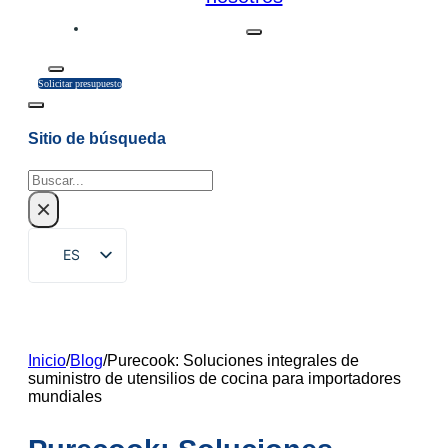
Solicitar presupuesto
Sitio de búsqueda
Buscar
×
ES
EN
ZH
FR
Inicio
/
Blog
/
Purecook: Soluciones integrales de
suministro de utensilios de cocina para importadores
DE
mundiales
RU